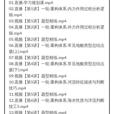
01.直播·学习规划课.mp4
02.直播【第1讲】一轮·重构体系.内力作用过程分析逻
辑.mp4
03.视频【第1讲】题型精练.mp4
04.直播【第2讲】一轮·重构体系.外力作用过程分析逻
辑.mp4
05.视频【第2讲】题型精练.mp4
06.直播【第3讲】一轮·重构体系.常见地貌类型总结点
拨(上).mp4
07.视频【第3讲】题型精练.mp4
08.直播【第4讲】一轮·重构体系.常见地貌类型总结点
拨(下).mp4
09.视频【第4讲】题型精练.mp4
10.直播【第5讲】一轮·重构体系.河流特征描述与判断
技巧.mp4
11.视频【第5讲】题型精练.mp4
12.直播【第6讲】一轮·重构体系.海水性质与洋流判断
技工5.mp4
13.视频【第6讲】题型精练.mp4