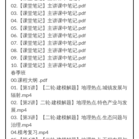
02.【课堂笔记】主讲课中笔记.pdf
03.【课堂笔记】主讲课中笔记.pdf
04.【课堂笔记】主讲课中笔记.pdf
05.【课堂笔记】主讲课中笔记.pdf
06.【课堂笔记】主讲课中笔记.pdf
07.【课堂笔记】主讲课中笔记.pdf
08.【课堂笔记】主讲课中笔记.pdf
09.【课堂笔记】主讲课中笔记.pdf
10.【课堂笔记】主讲课中笔记.pdf
春季班
00.课程大纲 .pdf
01.【第1讲】【二轮·建模解题】地理热点.城镇发展与
辐射.mp4
02.【第2讲】二轮·建模解题】地理热点.特色产业与发
展.mp4
03.【第3讲】【二轮·建模解题】地理热点.生态问题与
治理.mp4
04.模考复习.mp4