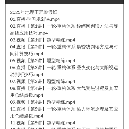
2025年地理王群暑假班
01.直播·学习规划课.mp4
02.直播【第1讲】一轮·重构体系.经纬网判读方法与等
高线应用技巧.mp4
03.视频【第1讲】题型精练.mp4
04.直播【第2讲】一轮·重构体系.晨昏线判读方法与时
间计算技巧.mp4
05.视频【第2讲】题型精练.mp4
06.直播【第3讲】一轮·重构体系.昼夜变化与太阳视运
动判断技巧.mp4
07.视频【第3讲】题型精练.mp4
08.直播【第4讲】一轮·重构体系.大气受热过程及其应
用总结点拨.mp4
09.视频【第4讲】题型精练.mp4
10.直播【第5讲】一轮·重构体系.热力环流原理及其应
用总结点拨.mp4
11.视频【第5讲】题型精练.mp4