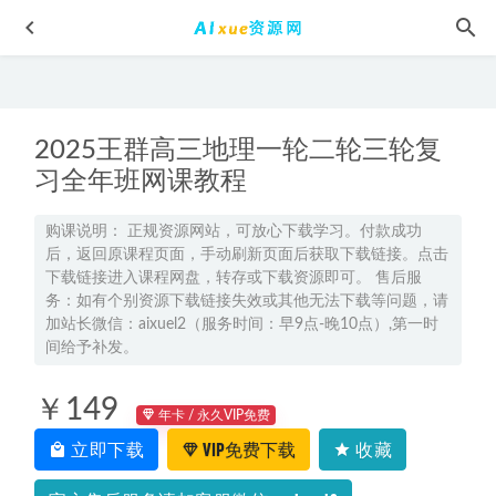
2025王群高三地理一轮二轮三轮复
习全年班网课教程
购课说明： 正规资源网站，可放心下载学习。付款成功
后，返回原课程页面，手动刷新页面后获取下载链接。点击
2024谭梦云高一数学a+寒假班网课教程
2024-02-06
下载链接进入课程网盘，转存或下载资源即可。 售后服
斯坦福大学经济学思维课网课教程百度网盘资源下载
2022-
务：如有个别资源下载链接失效或其他无法下载等问题，请
06-11
加站长微信：aixuel2（服务时间：早9点-晚10点）,第一时
间给予补发。
2023蔡德锦数学讲义一轮二轮电子版
2023-12-28
高中数学网课资源分享简单学习网高中数学教学视频下载
￥149
2022-10-15
年卡 / 永久VIP免费
立即下载
VIP免费下载
收藏
2023猿辅导高中生物教程张鹏高三生物s复习视频教程+讲义
2022-08-15