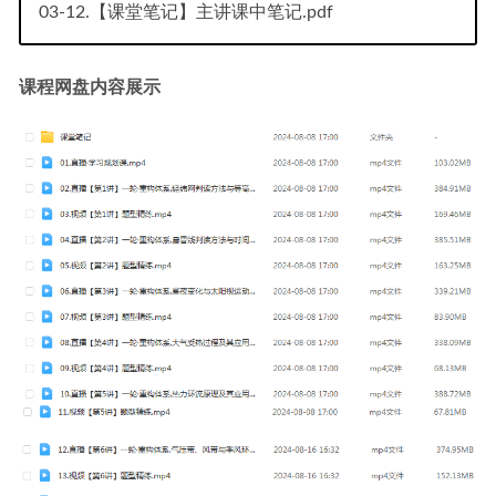
03-12.【课堂笔记】主讲课中笔记.pdf
课程网盘内容展示