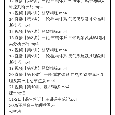
12.直播【第6讲】一轮·重构体系.气压带、风带与季风
环流判断技巧.mp4
13.视频【第6讲】题型精练.mp4
14.直播【第7讲】一轮·重构体系.气候类型及其分布判
断技巧.mp4
15.视频【第7讲】题型精练.mp4
16.直播【第8讲】一轮·重构体系.气候现象及其影响因
素分析技巧.mp4
17.视频【第8讲】题型精练.mp4
18.直播【第9讲】一轮·重构体系.天气系统及其现象判
断技巧.mp4
19.视频【第9讲】题型精练.mp4
20.直播【第10讲】一轮·重构体系.自然界物质循环原
理及其应用总结点拨.mp4
21.视频【第10讲】题型精练.mp4
课堂笔记
01-21.【课堂笔记】主讲课中笔记.pdf
2025王群高三地理秋季班
秋季班