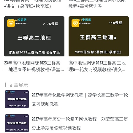
+讲义（暑假班+秋季班）
教程+高考密训卷
23年高中地理网课2023王群高
高中地理网课2023王群高三地
二地理春季班视频教程+课堂
理a一轮复习视频教程+讲义
笔记
（暑假班+秋季班）
文章展示
2027年高考化数学网课教程｜凉学长高三数学一轮
复习视频教程
2027年高考历史一轮复习网课教程｜刘莹莹高三历
史上学期暑假班视频教程