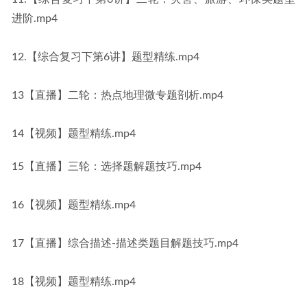
进阶.mp4
12.【综合复习下第6讲】题型精练.mp4
13【直播】二轮：热点地理微专题剖析.mp4
14【视频】题型精练.mp4
15【直播】三轮：选择题解题技巧.mp4
16【视频】题型精练.mp4
17【直播】综合描述-描述类题目解题技巧.mp4
18【视频】题型精练.mp4