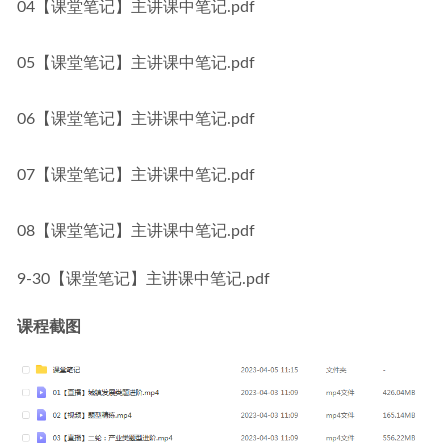
04【课堂笔记】主讲课中笔记.pdf
05【课堂笔记】主讲课中笔记.pdf
06【课堂笔记】主讲课中笔记.pdf
07【课堂笔记】主讲课中笔记.pdf
08【课堂笔记】主讲课中笔记.pdf
9-30【课堂笔记】主讲课中笔记.pdf
课程截图