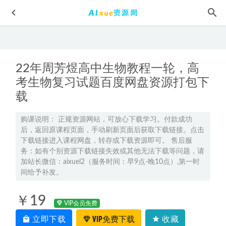
22年周芳煜高中生物教程一轮，高
考生物复习试题百度网盘资源打包下
载
23年高中历史网课教程有道2023张志浩高二历史视频教程
购课说明： 正规资源网站，可放心下载学习。付款成功
后，返回原课程页面，手动刷新页面后获取下载链接。点击
2023-02-11
下载链接进入课程网盘，转存或下载资源即可。 售后服
2021平赫高三化学清北班课程,3.7G课程百度网盘打包下载,高
务：如有个别资源下载链接失效或其他无法下载等问题，请
考化学/高中化学教学视频
2021-04-16
加站长微信：aixuel2（服务时间：早9点-晚10点）,第一时
间给予补发。
2024王瑾高一化学a+下学期寒春班
2024-07-16
学魁榜高中英语Michelle秒杀课视频教程
2022-08-01
￥19
VIP会员免费
2027高考语文一轮复习｜乘风高三语文网课视频教程暑秋班
2026-07-14
立即下载
VIP免费下载
收藏