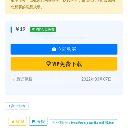
请珍惜每一位教师的网课教学，认真学习，相信您的付出会达到
│ └─ 02.4【低频考点】细胞学说.mp4
您想要的理想成绩。
├─ 03【元素和化合物】
│ ├─ 03.1【核心知识】元素及含量问题~1.mp4
│ ├─ 03.2【核心知识】化合物及其含量问题.mp4
│ └─ 03.3【技巧拔高】元素与化合物的关系.mp4
￥19
VIP会员免费
├─ 04【无机物——水和无机盐】
│ ├─ 04.1【核心知识】水.mp4
│ └─ 04.2【核心知识】无机盐.mp4
立即购买
├─ 05【有机物——蛋白质】
│ ├─ 05.1【核心知识】蛋白质.mp4
│ └─ 05.2【拔高技巧】蛋白质计算.mp4
VIP免费下载
├─ 06【有机物——核酸】
│ ├─ 06.1【核心知识】DNA&RNA.mp4
│ └─ 06.2【核心知识】DNA&RNA综合.mp4
最近更新
2022年03月07日
├─ 07【有机物——糖类和脂质】
│ ├─ 07.1【核心知识】糖类.mp4
│ └─ 07.2【核心知识】脂质.mp4
├─ 08【细胞壁】
│ └─ 08.【核心知识】细胞壁.mp4
高中生物
├─ 09【细胞膜】
│ ├─ 09.1【核心知识】细胞膜结构.mp4
│ ├─ 09.2【核心知识】细胞膜功能.mp4
收藏
海报
分享链接：https://www.aixue666.com/5150.html
│ ├─ 09.3【核心知识】生物膜系统.mp4