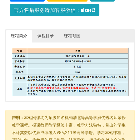
官方售后服务请加客服微信：aixuel2
课程简介
课程目录
课程截图
22年周芳煜生物一轮
由于内容过多，在此只能展示部分截图
├─ 01导学课
│ └─ 导学课（1）.mp4
声明：
本站网课均为顶级知名机构清北等高等学府优秀名师亲授
├─ 02【走进细胞】
教学课程。授课教师教学经验丰富，教学方法独特，带出的学生
│ ├─ 02.1【核心知识】生物圈到细胞.mp4
不计其数以优异成绩考入985,211等高等学府。学习本站课程，
│ ├─ 02.2【核心知识】病毒&原核生物&真核生物.mp4
│ ├─ 02.3【低频考点】显微镜的使用.mp4