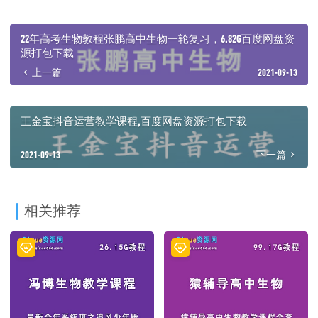
│ └─ 09.4【核心知识】活细胞鉴定.mp4
├─ 10.【细胞器】
│ ├─ 10.1【核心知识】六体一网一泡.mp4
22年高考生物教程张鹏高中生物一轮复习，6.82G百度网盘资
│ └─ 10.2【技巧拔高】细胞器的密切合作.mp4
源打包下载
├─ 11.【细胞核】
上一篇
2021-09-13
│ └─ 11.【核心知识】细胞核结构与功能.mp4
├─ 12.【物质的跨膜运输】
│ ├─ 12.1【核心知识】主动运输&被动运输.mp4
│ └─ 12.2【技巧拔高】曲线变化.mp4
王金宝抖音运营教学课程,百度网盘资源打包下载
├─ 13.【质壁分离】
│ ├─ 13.1【核心知识】细胞的吸水和失水.mp4
2021-09-13
下一篇
│ └─ 13.2【技巧拔高】质壁分离拔高讲解.mp4
├─ 14.【生物膜的流动镶嵌模型】
│ └─ 14.1【核心知识】生物膜的流动镶嵌模型.mp4
├─ 15.【酶】
│ ├─ 15.1【核心知识】酶的特性.mp4
相关推荐
│ ├─ 15.2【技巧拔高】与酶相关曲线.mp4
│ ├─ 15.3【技巧拔高】酶的抑制剂.mp4
│ └─ 15.4【技巧拔高】酶的拓展.mp4
├─ 16.【ATP】
│ ├─ 16.1【核心知识】ATP.mp4
│ └─ 16.2【技巧拔高】ATP的结构与RNA的关系.mp4
├─ 17.【细胞呼吸】
│ ├─ 17.1【核心知识】有氧呼吸.mp4