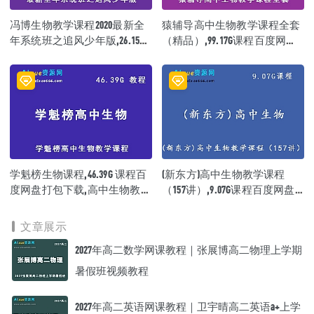
│ ├─ 17.2【核心知识】无氧呼吸.mp4
冯博生物教学课程2020最新全
猿辅导高中生物教学课程全套
│ ├─ 17.3【拔高技巧】呼吸综合.mp4
│ ├─ 17.4【拔高技巧】呼吸计算.mp4
年系统班之追风少年版,26.15G
（精品）,99.17G课程百度网盘
│ ├─ 17.5【拔高技巧】液滴移动.mp4
课程百度网盘打包下载
资源打包下载
│ └─ 17.6【拔高技巧】呼吸曲线.mp4
├─ 18.【光合作用】
│ ├─ 18.1【核心知识】光合作用过程.mp4
│ ├─ 18.2【拔高技巧】C3与C5变化问题.mp4
│ ├─ 18.3【拔高技巧】光合作用曲线.mp4
│ ├─ 18.4【拔高技巧】光合作用点的移动问题.mp4
│ ├─ 18.5【拔高技巧】光合作用计算.mp4
│ └─ 18.6【技巧拔高】光合作用液滴移动问题.mp4
├─ 19.【有丝分裂】
学魁榜生物课程,46.39G 课程百
(新东方)高中生物教学课程
│ ├─ 19.1【核心知识】细胞周期.mp4
度网盘打包下载,高中生物教学
（157讲）,9.07G课程百度网盘
│ ├─ 19.2【核心知识】有丝分裂.mp4
课程/高考生物复习资料
打包下载, 李泓亭高中生物教
│ ├─ 19.3【拔高技巧】有丝分裂曲线变化.mp4
学
│ └─ 19.4【核心知识】无丝分裂.mp4
文章展示
├─ 20.【细胞的分化】
2027年高二数学网课教程｜张展博高二物理上学期
│ └─ 20.【核心知识】细胞的分化.mp4
├─ 21.【细胞的衰老于凋亡】
暑假班视频教程
│ └─ 21.【核心知识】细胞的衰老和凋亡.mp4
├─ 22.【细胞的癌变】
│ └─ 22.【核心知识】细胞的癌变.mp4
2027年高二英语网课教程｜卫宇晴高二英语a+上学