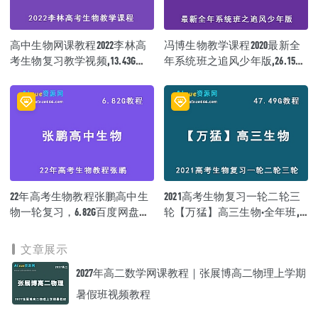
│ │ └─ 16.2【技巧拔高】ATP的结构与RNA的关系.mp4
│ ├─ 17.【细胞呼吸】
│ │ ├─ 17.1【核心知识】有氧呼吸.mp4
高中生物网课教程2022李林高
冯博生物教学课程2020最新全
│ │ ├─ 17.2【核心知识】无氧呼吸.mp4
│ │ ├─ 17.3【拔高技巧】呼吸综合.mp4
考生物复习教学视频,13.43G学
年系统班之追风少年版,26.15G
│ │ ├─ 17.4【拔高技巧】呼吸计算.mp4
习资料百度网盘资源打包下载
课程百度网盘打包下载
│ │ ├─ 17.5【拔高技巧】液滴移动.mp4
│ │ └─ 17.6【拔高技巧】呼吸曲线.mp4
│ ├─ 18.【光合作用】
│ │ ├─ 18.1【核心知识】光合作用过程.mp4
│ │ ├─ 18.2【拔高技巧】C3与C5变化问题.mp4
│ │ ├─ 18.3【拔高技巧】光合作用曲线.mp4
│ │ ├─ 18.4【拔高技巧】光合作用点的移动问题.mp4
│ │ ├─ 18.5【拔高技巧】光合作用计算.mp4
│ │ └─ 18.6【技巧拔高】光合作用液滴移动问题.mp4
22年高考生物教程张鹏高中生
2021高考生物复习一轮二轮三
│ ├─ 19.【有丝分裂】
物一轮复习，6.82G百度网盘资
轮【万猛】高三生物·全年班,
│ │ ├─ 19.1【核心知识】细胞周期.mp4
源打包下载
高中生物教程47.49G百度网盘
│ │ ├─ 19.2【核心知识】有丝分裂.mp4
资源打包下载
│ │ ├─ 19.3【拔高技巧】有丝分裂曲线变化.mp4
文章展示
│ │ └─ 19.4【核心知识】无丝分裂.mp4
2027年高二数学网课教程｜张展博高二物理上学期
│ ├─ 20.【细胞的分化】
│ │ └─ 20.【核心知识】细胞的分化.mp4
暑假班视频教程
│ ├─ 21.【细胞的衰老于凋亡】
│ │ └─ 21.【核心知识】细胞的衰老和凋亡.mp4