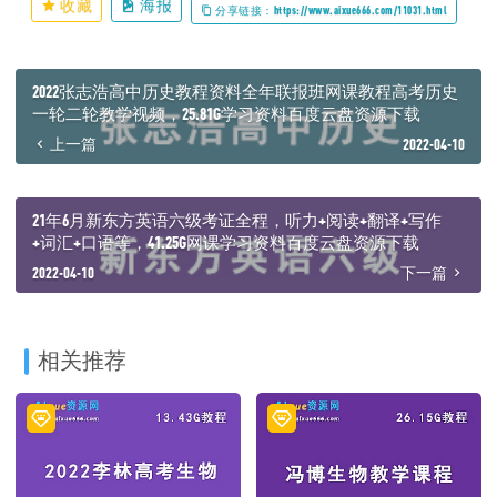
收藏
海报
分享链接：https://www.aixue666.com/11031.html
│ │ ├─ 09.2【核心知识】细胞膜功能.mp4
│ │ ├─ 09.3【核心知识】生物膜系统.mp4
│ │ └─ 09.4【核心知识】活细胞鉴定.mp4
│ ├─ 10.【细胞器】
2022张志浩高中历史教程资料全年联报班网课教程高考历史
│ │ ├─ 10.1【核心知识】六体一网一泡.mp4
一轮二轮教学视频，25.81G学习资料百度云盘资源下载
│ │ └─ 10.2【技巧拔高】细胞器的密切合作.mp4
上一篇
2022-04-10
│ ├─ 11.【细胞核】
│ │ └─ 11.【核心知识】细胞核结构与功能.mp4
│ ├─ 12.【物质的跨膜运输】
│ │ ├─ 12.1【核心知识】主动运输&被动运输.mp4
21年6月新东方英语六级考证全程，听力+阅读+翻译+写作
│ │ └─ 12.2【技巧拔高】曲线变化.mp4
+词汇+口语等，41.25G网课学习资料百度云盘资源下载
│ ├─ 13.【质壁分离】
2022-04-10
下一篇
│ │ ├─ 13.1【核心知识】细胞的吸水和失水.mp4
│ │ └─ 13.2【技巧拔高】质壁分离拔高讲解.mp4
│ ├─ 14.【生物膜的流动镶嵌模型】
│ │ └─ 14.1【核心知识】生物膜的流动镶嵌模型.mp4
│ ├─ 15.【酶】
相关推荐
│ │ ├─ 15.1【核心知识】酶的特性.mp4
│ │ ├─ 15.2【技巧拔高】与酶相关曲线.mp4
│ │ ├─ 15.3【技巧拔高】酶的抑制剂.mp4
│ │ └─ 15.4【技巧拔高】酶的拓展.mp4
│ ├─ 16.【ATP】
│ │ ├─ 16.1【核心知识】ATP.mp4