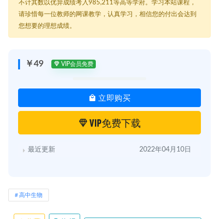
不计其数以优异成绩考入985,211等高等学府。学习本站课程，
│ │ ├─ 02.1【核心知识】生物圈到细胞.mp4
│ │ ├─ 02.2【核心知识】病毒&原核生物&真核生物.mp4
请珍惜每一位教师的网课教学，认真学习，相信您的付出会达到
│ │ ├─ 02.3【低频考点】显微镜的使用.mp4
您想要的理想成绩。
│ │ └─ 02.4【低频考点】细胞学说.mp4
│ ├─ 03【元素和化合物】
│ │ ├─ 03.1【核心知识】元素及含量问题~1.mp4
│ │ ├─ 03.2【核心知识】化合物及其含量问题.mp4
￥49
VIP会员免费
│ │ └─ 03.3【技巧拔高】元素与化合物的关系.mp4
│ ├─ 04【无机物——水和无机盐】
│ │ ├─ 04.1【核心知识】水.mp4
立即购买
│ │ └─ 04.2【核心知识】无机盐.mp4
│ ├─ 05【有机物——蛋白质】
│ │ ├─ 05.1【核心知识】蛋白质.mp4
VIP免费下载
│ │ └─ 05.2【拔高技巧】蛋白质计算.mp4
│ ├─ 06【有机物——核酸】
│ │ ├─ 06.1【核心知识】DNA&RNA.mp4
最近更新
2022年04月10日
│ │ └─ 06.2【核心知识】DNA&RNA综合.mp4
│ ├─ 07【有机物——糖类和脂质】
│ │ ├─ 07.1【核心知识】糖类.mp4
│ │ └─ 07.2【核心知识】脂质.mp4
│ ├─ 08【细胞壁】
高中生物
│ │ └─ 08.【核心知识】细胞壁.mp4
│ ├─ 09【细胞膜】
│ │ ├─ 09.1【核心知识】细胞膜结构.mp4