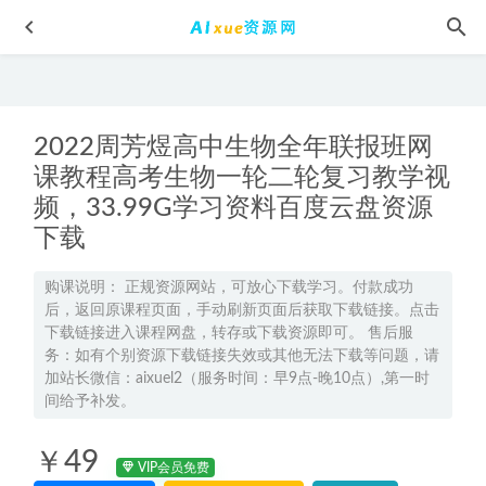
2022周芳煜高中生物全年联报班网
课教程高考生物一轮二轮复习教学视
频，33.99G学习资料百度云盘资源
下载
有道2026莫荒年高三物理一轮复习暑假班网课教程
2025-07-04
2025成功高三化学a+二轮复习寒假班网课教程
购课说明： 正规资源网站，可放心下载学习。付款成功
2025-01-30
后，返回原课程页面，手动刷新页面后获取下载链接。点击
刘莹莹高中历史网课2024刘莹莹高二历史寒假班教程
2024-
下载链接进入课程网盘，转存或下载资源即可。 售后服
02-05
务：如有个别资源下载链接失效或其他无法下载等问题，请
加站长微信：aixuel2（服务时间：早9点-晚10点）,第一时
潘毅·中医文化必修课，1.77G网课资源百度网盘下载
2022-06-
间给予补发。
14
2023张元振高二生物a+全年班视频教程
2022-08-07
￥49
VIP会员免费