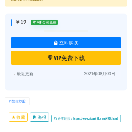
├─ 第二十五课：正规外汇交易商的重要性.mp4
├─ 第二十六课：交易的开始：MT4软件应用.mp4
├─ 第二十四课：稳定盈利的关键：优秀的资金管理.mp4
├─ 第二十课：外汇新手要看懂的图表形态（1）.mp4
￥19
VIP会员免费
├─ 第二课：不得不了解的外汇市场结构.mp4
├─ 第五课：一切货币汇率变化的起源：美元指数.mp4
├─ 第八课：黄金外汇交易必备的武器：技术分析.mp4
立即购买
├─ 第六课：世界上最具魅力的职业：交易.mp4
├─ 第十一课：黄金外汇交易的必修课：趋势分析.mp4
├─ 第十七课：如何分析价格动量的方向：震荡指标.mp4
VIP免费下载
├─ 第十三课：应用最普遍的技术指标：移动平均线.mp4
├─ 第十九课：MACD，指标相背离的运用原则.mp4
├─ 第十五课：神奇的数字组合：黄金分割线.mp4
最近更新
2021年08月03日
├─ 第十八课：中短线投资的神器：KD指标.mp4
├─ 第十六课：行走在外汇价格中的轨带：布林带.mp4
├─ 第十四课：在外汇中移动平均线的运用.mp4
├─ 第十课：外汇交易经典常见的蜡烛形态.mp4
├─ 第四课：新手必须了解的外汇市场基本定义.mp4
教你炒股
├─ 第九课：能够全面透彻地观察到市场真正变化的日本蜡烛图
(000006010-000554052).mp4
└─ 第十二课：如何寻找到有效的盈利点位：支撑阻力线的运用.mp4
收藏
海报
分享链接：https://www.aixue666.com/4500.html