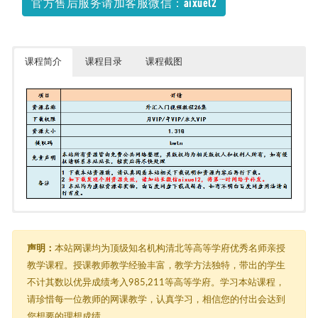
官方售后服务请加客服微信：aixuel2
课程简介
课程目录
课程截图
外汇入门视频教程26集
└─ 外汇入门视频教程26集
├─ 第一课：如何成为一名合格的外汇交易者.mp4
声明：
本站网课均为顶级知名机构清北等高等学府优秀名师亲授
├─ 第七课：你知道什么是隔夜利息和套利交易吗？.mp4
教学课程。授课教师教学经验丰富，教学方法独特，带出的学生
├─ 第三课：外汇是上帝送给中国人最好的礼物.mp4
不计其数以优异成绩考入985,211等高等学府。学习本站课程，
├─ 第二十一课：外汇新手要看懂的图表形态（2）.mp4
├─ 第二十三课：新闻后面的暴利-基本面分析（2）.mp4
请珍惜每一位教师的网课教学，认真学习，相信您的付出会达到
├─ 第二十二课：新闻后面的暴利-基本面分析（1）.mp4
您想要的理想成绩。