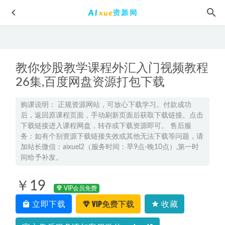
教你炒股教学课程外汇入门视频教程
26集,百度网盘资源打包下载
购课说明： 正规资源网站，可放心下载学习。付款成功
后，返回原课程页面，手动刷新页面后获取下载链接。点击
2024席玥高三历史密训班
2024-05-26
下载链接进入课程网盘，转存或下载资源即可。 售后服
2026王赞高二英语上学期秋季班网课教程
2025-11-28
务：如有个别资源下载链接失效或其他无法下载等问题，请
加站长微信：aixuel2（服务时间：早9点-晚10点）,第一时
2027年高考物理一轮复习网课教程｜李楠高三物理上学期暑
间给予补发。
假班视频教程
2026-08-02
2025王群高一地理下学期春季班
2025-03-07
￥19
VIP会员免费
中国城市古风建筑国潮手绘插画广告宣传海报PSD分层平面
立即下载
VIP免费下载
收藏
设计素材，百度网盘资源打包下载
2021-10-05