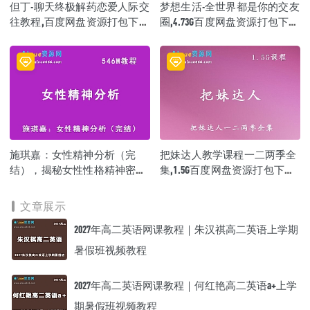
但丁-聊天终极解药恋爱人际交
梦想生活-全世界都是你的交友
往教程,百度网盘资源打包下
圈,4.73G百度网盘资源打包下
载,教你怎样谈恋爱教学视频
载,人际交往教学视频
施琪嘉：女性精神分析（完
把妹达人教学课程一二两季全
结），揭秘女性性格精神密
集,1.5G百度网盘资源打包下载,
码。百度网盘资源打包下载
恋爱秘籍怎样追到自己喜欢的
女神教学视频
文章展示
2027年高二英语网课教程｜朱汉祺高二英语上学期
暑假班视频教程
2027年高二英语网课教程｜何红艳高二英语a+上学
期暑假班视频教程