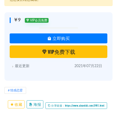
│ ├─ 第3课 调情时常用的话术惯例.mp3
│ ├─ 第4课 调情的时机.mp3
│ ├─ 第5课 情趣及关注.mp3
│ └─ 第6课 决胜阶段之进阶法.mp3
￥9
VIP会员免费
├─ 如何正确的使用淘宝数据包.url
├─ 扫码每天推送不定期福利哦.jpg
└─ 高阶
立即购买
├─ 第1课 如何理解调情？懂调情才会调情.mp3
├─ 第2课 如何利用恋爱市场建立关系？.mp3
├─ 第3课 调情的本质：男女的调情心理
VIP免费下载
├─ 第4课 你所不知道的：无处不在的调情.mp3
├─ 第5课：如何主动引导调情？.mp3
└─ 第6课 调情的常见陷阱.mp3
最近更新
2021年07月22日
情感恋爱
收藏
海报
分享链接：https://www.aixue666.com/3901.html