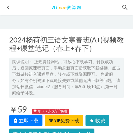
2024杨荷初三语文寒春班(A+)视频教
程+课堂笔记（春上+春下）
购课说明： 正规资源网站，可放心下载学习。付款成功
后，返回原课程页面，手动刷新页面后获取下载链接。点击
2024田夏林高三数学高考一轮复习秋季班
2023-09-13
下载链接进入课程网盘，转存或下载资源即可。 售后服
2024MST高考数学讲义电子版满分突破复习专题（第一轮）
务：如有个别资源下载链接失效或其他无法下载等问题，请
2023-11-26
加站长微信：aixuel2（服务时间：早9点-晚10点）,第一时
间给予补发。
安徽省公务员考试面试系统班教程，2.92G百度网盘资源打包
下载
2021-10-30
￥59
2023宋雨晴高一物理a+班网课视频教程+课堂笔记寒假班
年卡 / 永久VIP免费
2023-03-27
立即下载
VIP免费下载
收藏
学魁榜高中历史教学课程高考历史学习资料课程,20.51G百度