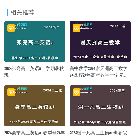
相关推荐
2024张亮高二英语s上学期暑秋
高中数学2024谢天洲高三数学
班
a+课程24年高考数学一轮复习
（暑假班+秋季班）
2024聂宁高三英语a+春季班24年
2024谢一凡高三生物a+班暑假