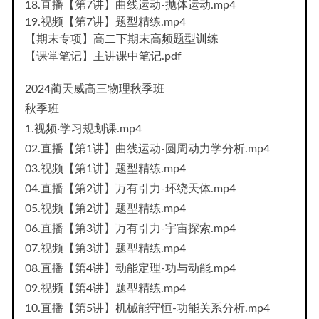
18.直播【第7讲】曲线运动-抛体运动.mp4
19.视频【第7讲】题型精练.mp4
【期末专项】高二下期末高频题型训练
【课堂笔记】主讲课中笔记.pdf
2024蔺天威高三物理秋季班
秋季班
1.视频·学习规划课.mp4
02.直播【第1讲】曲线运动-圆周动力学分析.mp4
03.视频【第1讲】题型精练.mp4
04.直播【第2讲】万有引力-环绕天体.mp4
05.视频【第2讲】题型精练.mp4
06.直播【第3讲】万有引力-宇宙探索.mp4
07.视频【第3讲】题型精练.mp4
08.直播【第4讲】动能定理-功与动能.mp4
09.视频【第4讲】题型精练.mp4
10.直播【第5讲】机械能守恒-功能关系分析.mp4