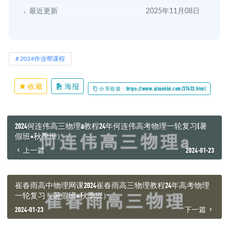
最近更新
2025年11月08日
2024作业帮课程
收藏
海报
分享链接：https://www.aixue666.com/37633.html
2024何连伟高三物理a教程24年何连伟高考物理一轮复习(暑
假班+秋季班）
上一篇
2024-01-23
崔春雨高中物理网课2024崔春雨高三物理教程24年高考物理
一轮复习（暑假班+秋季班）
2024-01-23
下一篇