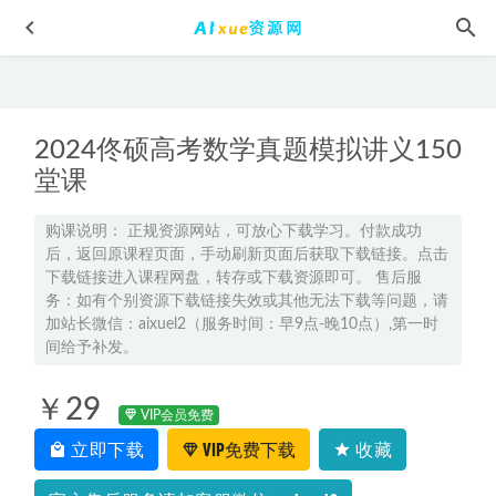
2024佟硕高考数学真题模拟讲义150
堂课
购课说明： 正规资源网站，可放心下载学习。付款成功
后，返回原课程页面，手动刷新页面后获取下载链接。点击
北师大版2024赵岩初三数学视频教程+讲义暑假班
2023-10-06
下载链接进入课程网盘，转存或下载资源即可。 售后服
2025赵玉峰高三物理一轮复习视频教程
2024-06-20
务：如有个别资源下载链接失效或其他无法下载等问题，请
加站长微信：aixuel2（服务时间：早9点-晚10点）,第一时
2024高考赵玉峰高三物理：二轮＋三轮全面冲刺班视频教程
间给予补发。
2023-12-06
【初二】2020学而思寒假班,11.42G课程百度网盘打包下载,初
￥29
二 语文/数学/英语/物理等教学
VIP会员免费
2021-05-22
立即下载
VIP免费下载
收藏
2025袁帅高二物理s上学期暑假班
2024-09-20