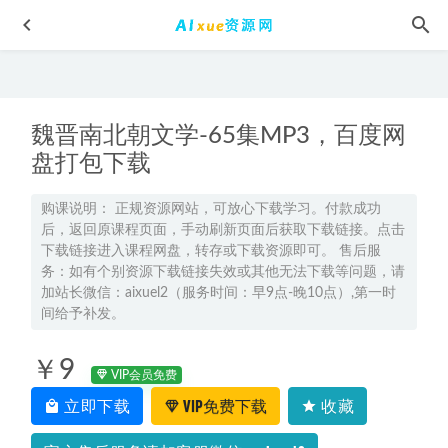
魏晋南北朝文学-65集MP3，百度网
盘打包下载
购课说明： 正规资源网站，可放心下载学习。付款成功
后，返回原课程页面，手动刷新页面后获取下载链接。点击
微信小游戏入门与实战教学，百度网盘资源打包下载
2021-
下载链接进入课程网盘，转存或下载资源即可。 售后服
09-30
务：如有个别资源下载链接失效或其他无法下载等问题，请
2025李政高三化学一轮复习视频教程+讲义暑假班+秋季班
加站长微信：aixuel2（服务时间：早9点-晚10点）,第一时
2025-01-18
间给予补发。
2024陈鲁丹高一化学视频课程
2023-07-29
￥9
张震佐 薛家将 全130回评书有声读物mp3,百度网盘资源下载
VIP会员免费
2022-05-15
立即下载
VIP免费下载
收藏
2022年王羽高中物理全年联报班网课教程高考物理一轮二轮