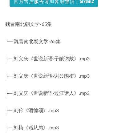
官方售后服务请加客服微信：aixuel2
复习教学视频，109.29G学习资料百度云盘资源下载
2022-04-11
魏晋南北朝文学-65集
└─ 魏晋南北朝文学-65集
├─ 刘义庆《世说新语·子猷访戴》.mp3
├─ 刘义庆《世说新语·谢公围棋》.mp3
├─ 刘义庆《世说新语·过江诸人》.mp3
├─ 刘伶《酒德颂》.mp3
├─ 刘桢《赠从弟》.mp3