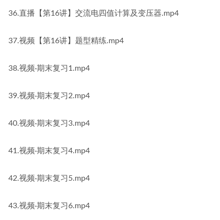
36.直播【第16讲】交流电四值计算及变压器.mp4
37.视频【第16讲】题型精练.mp4
38.视频·期末复习1.mp4
39.视频·期末复习2.mp4
40.视频·期末复习3.mp4
41.视频·期末复习4.mp4
42.视频·期末复习5.mp4
43.视频·期末复习6.mp4