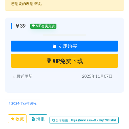
您想要的理想成绩。
￥39
VIP会员免费
立即购买
VIP免费下载
最近更新
2025年11月07日
2024作业帮课程
收藏
海报
分享链接：https://www.aixue666.com/32723.html