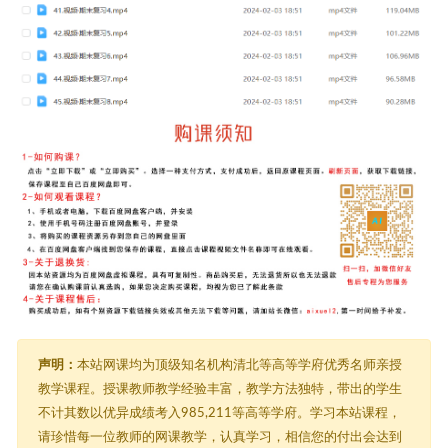
声明：
本站网课均为顶级知名机构清北等高等学府优秀名师亲授
教学课程。授课教师教学经验丰富，教学方法独特，带出的学生
不计其数以优异成绩考入985,211等高等学府。学习本站课程，
请珍惜每一位教师的网课教学，认真学习，相信您的付出会达到