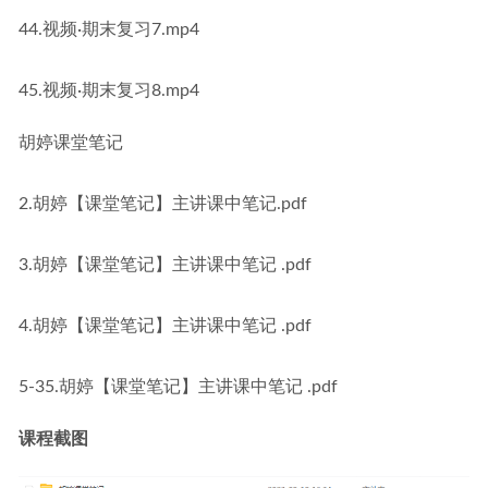
44.视频·期末复习7.mp4
45.视频·期末复习8.mp4
胡婷课堂笔记
2.胡婷【课堂笔记】主讲课中笔记.pdf
3.胡婷【课堂笔记】主讲课中笔记 .pdf
4.胡婷【课堂笔记】主讲课中笔记 .pdf
5-35.胡婷【课堂笔记】主讲课中笔记 .pdf
课程截图