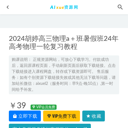
2024胡婷高三物理a＋班暑假班24年
高考物理一轮复习教程
购课说明： 正规资源网站，可放心下载学习。付款成功
后，返回原课程页面，手动刷新页面后获取下载链接。点击
2025年高三物理网课二轮复习寒假班
2025-01-27
下载链接进入课程网盘，转存或下载资源即可。 售后服
2025林阳初三道德与法治暑假班网课教程
2024-09-24
务：如有个别资源下载链接失效或其他无法下载等问题，请
加站长微信：aixuel2（服务时间：早9点-晚10点）,第一时
教你学唱歌12堂精品唱歌网课课程教你成为唱歌达人视频课
间给予补发。
程，4.43G视频资源百度网盘下载
2022-05-21
高中地理网课分享2021崔亚飞高中地理全年班
2022-10-18
￥39
VIP会员免费
2025陈浩初三英语暑假班网课教程
2024-09-24
立即下载
VIP免费下载
收藏