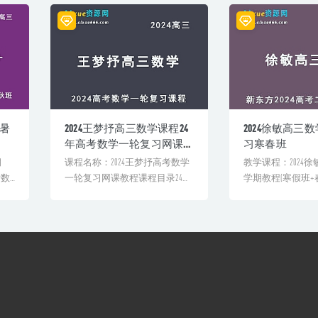
习暑
2024王梦抒高三数学课程24
2024徐敏高三
年高考数学一轮复习网课
习寒春班
教程
期
课程名称：2024王梦抒高考数学
教学课程：2024
考数
一轮复习网课教程课程目录24年
学期教程(寒假班+春
高考【王梦抒数学】[&...
高考数学二三轮复习.