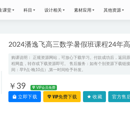
生课堂
科目
设计相关
素材应用
其他资源
2024潘逸飞高三数学暑假班课程24
购课说明： 正规资源网站，可放心下载学习。付款成功后，返回
程网盘，转存或下载资源即可。 售后服务：如有个别资源下载链接失
库大全②】酒店/会所/医疗/学校/办公/餐饮等,46.69G百度网盘资源
间：早9点-晚10点）,第一时间给予补发。
考李建华高三语文a+视频教程二轮复习寒假班
2026-03-25
网课2023林森高三化学s一轮复习视频教程+讲义（暑假班+秋季班
￥39
VIP会员免费
高中化学教学视频【高东辉】高三化学全年班网课教学课程,高考化
立即下载
VIP免费下载
收藏
官方售后
载
2021-09-20
规则网课教程，百度网盘资源下载
2022-07-07