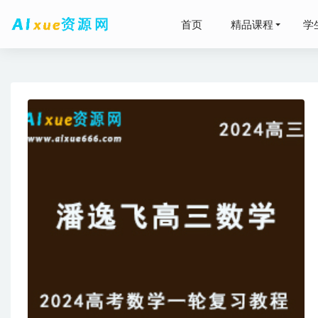
首页
精品课程
学
【CAD图
2026高
高中化学
2021
资源打包下
法语发音