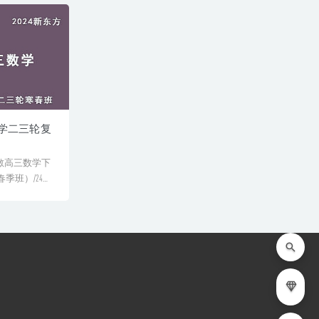
数学二三轮复
徐敏高三数学下
季班）/24年
..