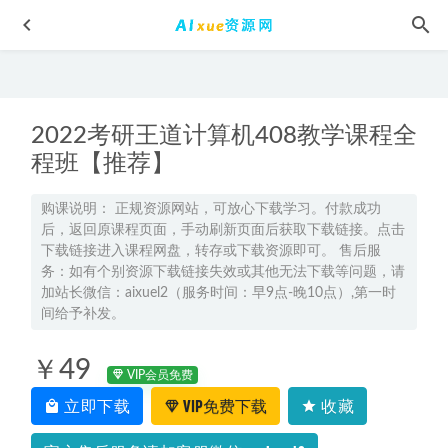
2022考研王道计算机408教学课程全
程班【推荐】
购课说明： 正规资源网站，可放心下载学习。付款成功
后，返回原课程页面，手动刷新页面后获取下载链接。点击
有道2024高考闫凯高三语文押题课
2024-05-04
下载链接进入课程网盘，转存或下载资源即可。 售后服
2026届高二英语下学期｜王赞高二英语寒春班视频教程
2026-
务：如有个别资源下载链接失效或其他无法下载等问题，请
06-01
加站长微信：aixuel2（服务时间：早9点-晚10点）,第一时
间给予补发。
教你学唱歌网课教学流行唱法精品课程，15.82G学习资源百
度网盘下载
2022-05-21
￥49
2024张博文高三政治秋季班24年高考政治一轮复习视频教程
VIP会员免费
2023-09-07
立即下载
VIP免费下载
收藏
袁帅高中物理2024袁帅高一物理a+教程（暑假班+秋季班）