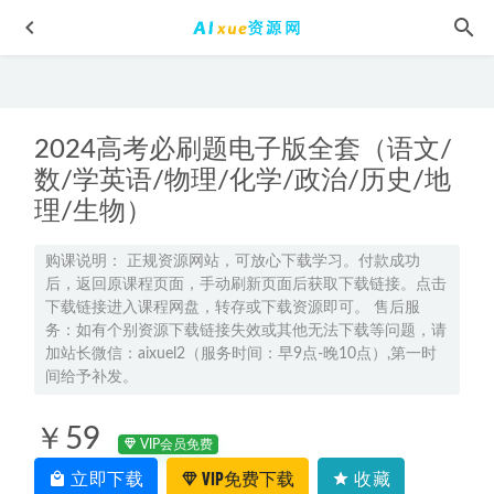
2024高考必刷题电子版全套（语文/
数/学英语/物理/化学/政治/历史/地
理/生物）
车载U盘音乐陈楚生无损歌曲合集百度网盘打包下载
2023-05-
购课说明： 正规资源网站，可放心下载学习。付款成功
后，返回原课程页面，手动刷新页面后获取下载链接。点击
19
下载链接进入课程网盘，转存或下载资源即可。 售后服
2023高中地理教程【王群】高三地理a班视频教程+讲义（暑
务：如有个别资源下载链接失效或其他无法下载等问题，请
假班）
2022-08-14
加站长微信：aixuel2（服务时间：早9点-晚10点）,第一时
间给予补发。
【鸽子飞过天空】 百度网盘下载，txt免费下载
2021-05-03
刘纹岩高中物理网课有道2024刘纹岩高二物理教程（暑假班
￥59
+秋季班+知识视频）
2024-01-28
VIP会员免费
2025赵礼显高三数学一轮复习秋季班网课教程
2024-09-15
立即下载
VIP免费下载
收藏