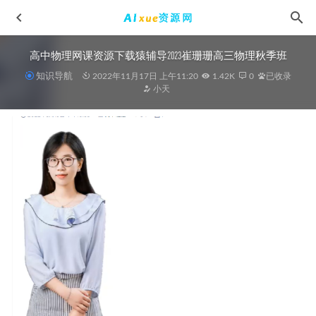
高中物理网课资源下载猿辅导2023崔珊珊高三物理秋季班
知识导航
2022年11月17日 上午11:20
1.42K
0
已收录
小天
俄语入门教学视频， 从基础学到高手网课教程
2022-07-09
2025赵怡然高二化学a+下学期春季班
2025-02-27
2024刘莹莹高一历史网课教程寒假班
2024-03-13
2024杜春雨初三物理视频教程寒春班
2024-03-27
教你炒股教程专做首板，可复制的盈利模式
2022-06-27