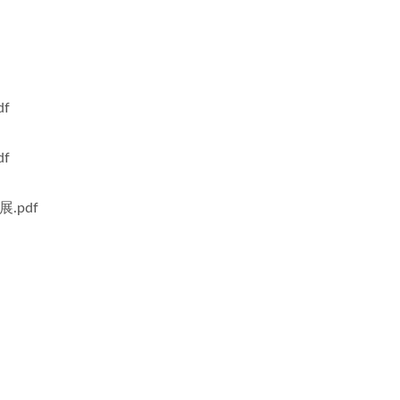
f
f
pdf