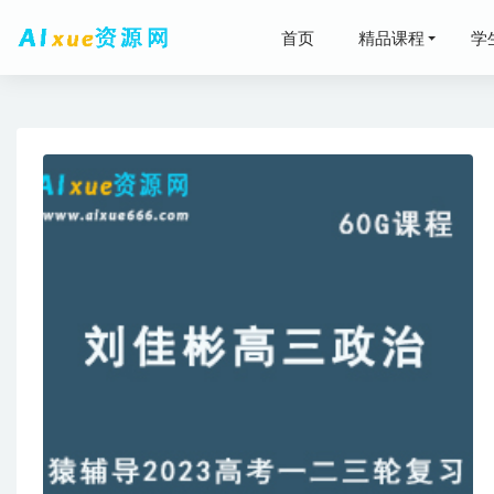
首页
精品课程
学
蜘蛛侠电
【2020
2023
2025李
何铮铮20