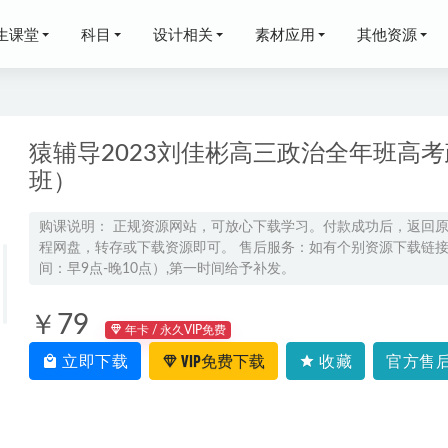
生课堂
科目
设计相关
素材应用
其他资源
猿辅导2023刘佳彬高三政治全年班高
班）
影全集国语版1-4部百度网盘下载
2022-05-23
购课说明： 正规资源网站，可放心下载学习。付款成功后，返回
程网盘，转存或下载资源即可。 售后服务：如有个别资源下载链接失
-秋】史乐五年级数学教学课程目标S班,8.1G百度网盘资源打包下载
20
间：早9点-晚10点）,第一时间给予补发。
马宇轩高三政治视频教程+讲义高考一轮复习数学网课资源下载
2022-10
博恩高二英语a+秋季班网课教程
￥79
2024-09-28
年卡 / 永久VIP免费
24初三语文暑假班视频教程+课堂笔记
2023-10-22
立即下载
VIP免费下载
收藏
官方售后