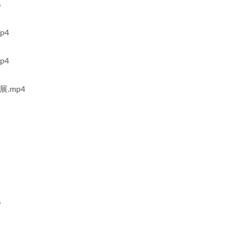
4
p4
p4
.mp4
4