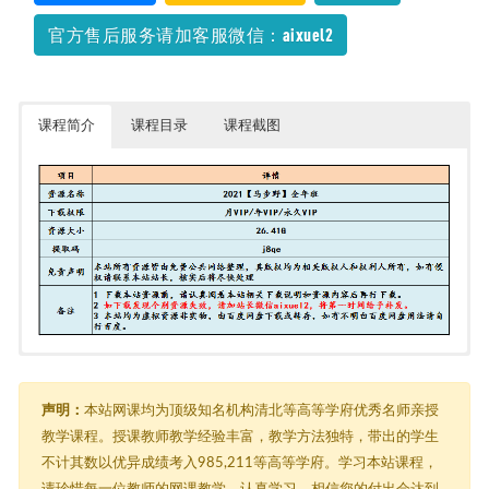
官方售后服务请加客服微信：aixuel2
课程简介
课程目录
课程截图
2021【马步野】全年班（0410更新）
由于内容过多，在此只能展示部分截图
├─ 一轮
│ ├─ 2021暑期班
声明：
本站网课均为顶级知名机构清北等高等学府优秀名师亲授
│ │ ├─ 1.综合技能，一节课搞定万能公式.mp4
教学课程。授课教师教学经验丰富，教学方法独特，带出的学生
│ │ ├─ 1.综合技能，一节课搞定万能公式.mp4.baiduyun.p.downloading
不计其数以优异成绩考入985,211等高等学府。学习本站课程，
│ │ ├─ 1_暑假班前3讲讲义.pdf
│ │ ├─ 2.语文核心能力速培–翻译.mp4