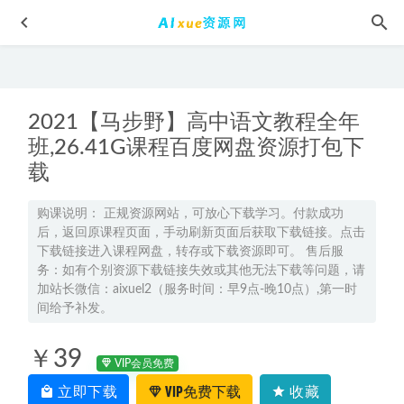
2021【马步野】高中语文教程全年
班,26.41G课程百度网盘资源打包下
载
2025祖少磊高三数学a秋季班一轮复习网课教程
2024-09-14
购课说明： 正规资源网站，可放心下载学习。付款成功
后，返回原课程页面，手动刷新页面后获取下载链接。点击
23年高中化学网课教程2023成功高一化学视频教程+讲义（暑
下载链接进入课程网盘，转存或下载资源即可。 售后服
假班+秋季班）
2023-02-16
务：如有个别资源下载链接失效或其他无法下载等问题，请
高中历史网课分享22年段北辰高考历史教学视频
2022-10-20
加站长微信：aixuel2（服务时间：早9点-晚10点）,第一时
间给予补发。
新东方2024陶然高三英语二三轮复习寒春班
2024-06-16
2025高三地理一轮复习暑假班+秋季班
2025-01-31
￥39
VIP会员免费
立即下载
VIP免费下载
收藏