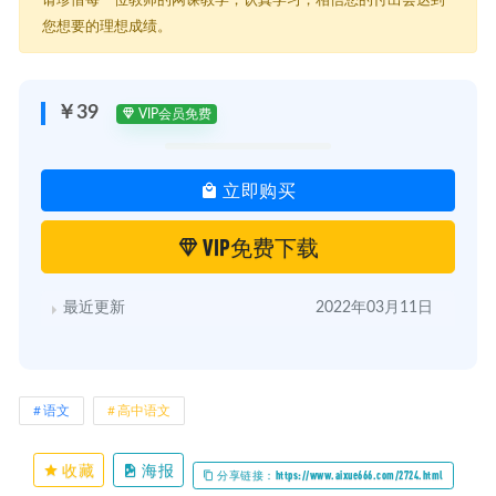
请珍惜每一位教师的网课教学，认真学习，相信您的付出会达到
│ │ ├─ 2.语文核心能力速培–翻译.mp4.baiduyun.p.downloading
您想要的理想成绩。
│ │ ├─ 3.综合技能，语文核心能力速培–定性.mp4
│ │ ├─ 4.综合技能具有人类普遍高度的主题.mp4
│ │ ├─ 4.综合技能具有人类普遍高度的主题（下）.mp4
│ │ ├─ 5.写作板块-常识性事实及作文素材升格加工.mp4
￥39
VIP会员免费
│ │ ├─ 6.文言文核心考点及备考策略.mp4
│ │ ├─ 6.文言文核心考点及备考策略.mp4.baiduyun.p.downloading
│ │ ├─ 7.文言文翻译大招及精准实操.mp4
立即购买
│ │ ├─ 8.文言文主题专项突破.mp4
│ │ ├─ 【补充】四点答题法专项训练.mp4
│ │ ├─ 【补充】有思想含量的话精讲与运用.mp4
VIP免费下载
│ │ └─ 补充课程
│ └─ 2021秋季班
│ ├─ 01.综合技能.mp4
最近更新
2022年03月11日
│ ├─ 02.第二节.mp4
│ ├─ 03.【现代文】小说阅读重难点突破一.mp4
│ ├─ 04.【现代文】小说阅读重难点突破二.mp4
│ ├─ 05.【写作版块】高考作文宏观操作方法综述.mp4
│ ├─ 06.【现代文】论述类文本出题的底层逻辑.mp4
语文
高中语文
│ ├─ 07.【现代文】论述类文本微观操作之七大疑点.mp4
│ ├─ 08.【复习巩固】期中复习与阶段性总结.mp4
│ ├─ 09.【文言文】文言文客观题精讲快练一.mp4
收藏
海报
分享链接：https://www.aixue666.com/2724.html
│ ├─ 10.【文言文】文言文客观题精讲快练二.mp4