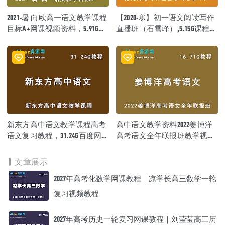
~1.mp4
2021-暑 向欧高一语文教学课程
【2020-寒】初一语文阅读写作
│ └─ 马步野-10文言文新题型及大招方法~1.mp4
├─ 马步野-150句有思想含量的话
目标A+网课视频资料，5.91G百
直播班（石雪峰）,5.15G课程百
│ ├─ 马步野1-150句有思想含量的话1~1.mp4
度网盘资源打包下载
度网盘打包下载,石雪峰语文教
│ ├─ 马步野2-150句有思想含量的话~1.mp4
学视频
│ ├─ 马步野3-1-150句有思想含量的话~1.mp4
│ └─ 马步野3-2-150句有思想含量的话~1.mp4
├─ 马步野-30天打卡（完结）
│ ├─ 马步野-14天~1.mp4
│ ├─ 马步野-15天~1.mp4
│ ├─ 马步野-19天通假字识记~1.mp4
│ ├─ 马步野-23天实词积累~1.mp4
│ ├─ 马步野10~1.mp4
新东方高中语文教学课程高考
高中语文教学资料2022姜博洋
│ ├─ 马步野11天~1.mp4
语文复习教程，31.24G百度网
高考语文全年联报班教学视
│ ├─ 马步野12~1.mp4
盘资源打包下载
频，16.71G学习资料百度云盘
│ ├─ 马步野13~1.mp4
资源下载
│ ├─ 马步野16天~1.mp4
文章展示
│ ├─ 马步野17天诗歌阅读~1.mp4
2027年高考化数学网课教程｜凉学长高三数学一轮
│ ├─ 马步野18天实词积累~1.mp4
│ ├─ 马步野1天~1.mp4
复习视频教程
│ ├─ 马步野20天作文素材积累~1.mp4
│ ├─ 马步野21天七种武器范文解析~1.mp4
│ ├─ 马步野22天诗歌阅读~1.mp4
2027年高考历史一轮复习网课教程｜刘莹莹高三历