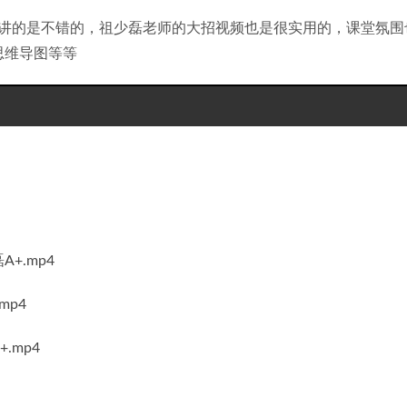
讲的是不错的，祖少磊老师的大招视频也是很实用的，课堂氛围
思维导图等等
+.mp4
mp4
.mp4