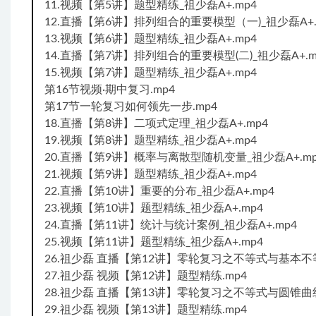
11.视频【第5讲】题型精练_祖少磊A+.mp4
12.直播【第6讲】排列组合的重要模型（一)_祖少磊A+.
13.视频【第6讲】题型精练_祖少磊A+.mp4
14.直播【第7讲】排列组合的重要模型(二)_祖少磊A+.m
15.视频【第7讲】题型精练_祖少磊A+.mp4
第16节视频·期中复习.mp4
第17节一轮复习如何领先一步.mp4
18.直播【第8讲】二项式定理_祖少磊A+.mp4
19.视频【第8讲】题型精练_祖少磊A+.mp4
20.直播【第9讲】概率与离散型随机变量_祖少磊A+.mp
21.视频【第9讲】题型精练_祖少磊A+.mp4
22.直播【第10讲】重要的分布_祖少磊A+.mp4
23.视频【第10讲】题型精练_祖少磊A+.mp4
24.直播【第11讲】统计与统计案例_祖少磊A+.mp4
25.视频【第11讲】题型精练_祖少磊A+.mp4
26.祖少磊 直播【第12讲】零轮复习之不等式与基本不等
27.祖少磊 视频【第12讲】题型精练.mp4
28.祖少磊 直播【第13讲】零轮复习之不等式与圆锥曲线
29.祖少磊 视频【第13讲】题型精练.mp4