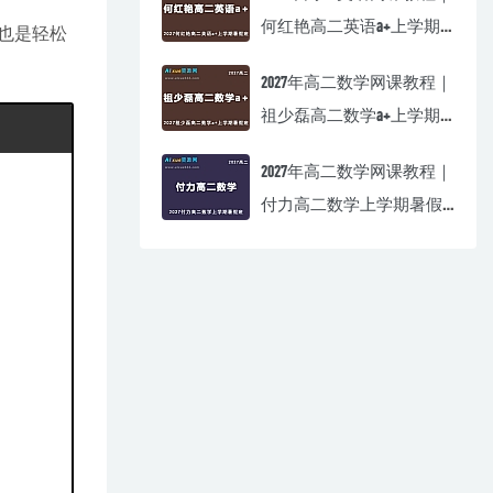
何红艳高二英语a+上学期
也是轻松
暑假班视频教程
2027年高二数学网课教程｜
祖少磊高二数学a+上学期
暑假班视频教程
2027年高二数学网课教程｜
付力高二数学上学期暑假
班视频教程