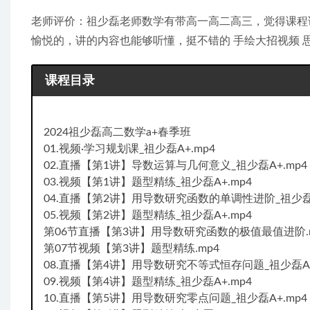
老师评价：祖少磊老师数学有带高一高二高三，觉得课程
愉悦的，讲的内容也能够听懂，挺不错的 手绘大招视频 
课程目录
2024祖少磊高二数学a+春季班
01.视频·学习规划课_祖少磊A+.mp4
02.直播【第1讲】导数运算与几何意义_祖少磊A+.mp4
03.视频【第1讲】题型精练_祖少磊A+.mp4
04.直播【第2讲】用导数研究函数的单调性进阶_祖少磊A
05.视频【第2讲】题型精练_祖少磊A+.mp4
第06节直播【第3讲】用导数研究函数的极值最值进阶.
第07节视频【第3讲】题型精练.mp4
08.直播【第4讲】用导数研究不等式恒存问题_祖少磊A+
09.视频【第4讲】题型精练_祖少磊A+.mp4
10.直播【第5讲】用导数研究零点问题_祖少磊A+.mp4