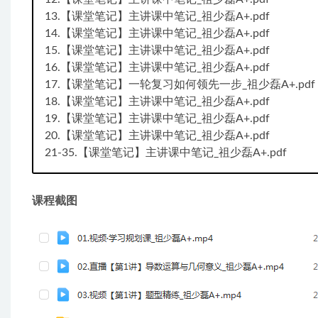
13.【课堂笔记】主讲课中笔记_祖少磊A+.pdf
14.【课堂笔记】主讲课中笔记_祖少磊A+.pdf
15.【课堂笔记】主讲课中笔记_祖少磊A+.pdf
16.【课堂笔记】主讲课中笔记_祖少磊A+.pdf
17.【课堂笔记】一轮复习如何领先一步_祖少磊A+.pdf
18.【课堂笔记】主讲课中笔记_祖少磊A+.pdf
19.【课堂笔记】主讲课中笔记_祖少磊A+.pdf
20.【课堂笔记】主讲课中笔记_祖少磊A+.pdf
21-35.【课堂笔记】主讲课中笔记_祖少磊A+.pdf
课程截图