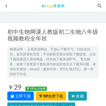
初中生物网课人教版初二生物八年级
视频教程全年班
购课说明： 正规资源网站，可放心下载学习。付款成功
后，返回原课程页面，手动刷新页面后获取下载链接。点击
有道2025张博文高三政治高考押题冲刺课
2025-05-17
下载链接进入课程网盘，转存或下载资源即可。 售后服
2024版《朱昊鲲 高考数学 》
2023-11-19
务：如有个别资源下载链接失效或其他无法下载等问题，请
加站长微信：aixuel2（服务时间：早9点-晚10点）,第一时
言情小说有声小说全集爱情有声小说百度网盘资源打包下载
间给予补发。
2021-10-27
穿衣搭配技巧教学视频 男生女生服装色彩搭配视频教程，
￥29
29G课程百度网盘资源打包下载
VIP会员免费
2021-10-23
立即下载
VIP免费下载
收藏
《货币战争》54集全MP3有声小说全集，百度网盘资源打包
下载
2021-07-20