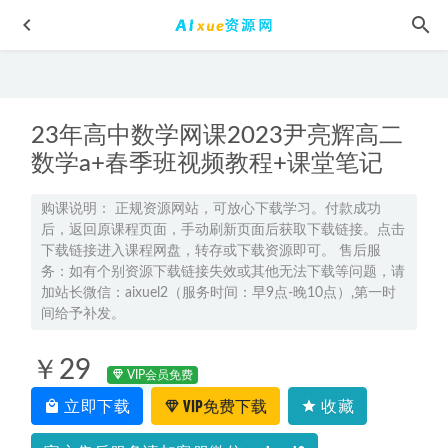
23年高中数学网课2023尹亮辉高二
数学a+春季班视频教程+课堂笔记
购课说明： 正规资源网站，可放心下载学习。付款成功
后，返回原课程页面，手动刷新页面后获取下载链接。点击
德云社郭德纲相声全集百度网盘打包下载
2023-05-08
下载链接进入课程网盘，转存或下载资源即可。 售后服
2026年龙坚高一英语视频教程下学期寒假班教学网课
2026-
务：如有个别资源下载链接失效或其他无法下载等问题，请
02-01
加站长微信：aixuel2（服务时间：早9点-晚10点）,第一时
间给予补发。
2024田夏林高三数学暑假班课程高考数学一轮复习教程
2023-
07-09
￥29
车载优盘音乐陕北民歌贺国丰无损音质歌歌曲全集百度网盘
VIP会员免费
打包下载
2023-04-16
立即下载
VIP免费下载
收藏
2025金晶高考生物技巧提升课
2025-01-30