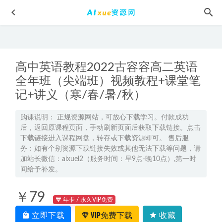
高中英语教程2022古容容高二英语
全年班（尖端班）视频教程+课堂笔
记+讲义（寒/春/暑/秋）
有道武忠祥23年考研数学领学班视频教程+讲义
2022-07-23
购课说明： 正规资源网站，可放心下载学习。付款成功
后，返回原课程页面，手动刷新页面后获取下载链接。点击
2026年付力高一数学上学期暑假班网课教程
2025-08-26
下载链接进入课程网盘，转存或下载资源即可。 售后服
有道2026胡源高三数学一轮复习暑秋班视频教程
2026-01-15
务：如有个别资源下载链接失效或其他无法下载等问题，请
加站长微信：aixuel2（服务时间：早9点-晚10点）,第一时
古墓丽影电影全集国语1-3部，百度网盘资源下载
2022-05-24
间给予补发。
黄夫人2024物理讲义高一高二高考一轮复习讲义电子版
2023-
10-27
￥79
年卡 / 永久VIP免费
立即下载
VIP免费下载
收藏