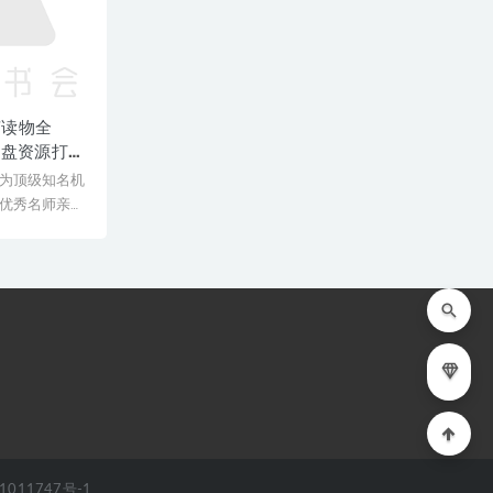
声读物全
度网盘资源打包
为顶级知名机
优秀名师亲授
师教学经验
1011747号-1