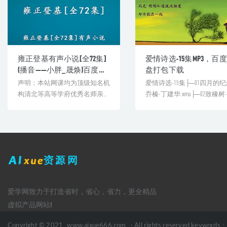
雍正登基有声小说[全72集]
爱情诗选-15集MP3，百
(播音——小胖_晟焕)百度网
盘打包下载
盘资源打包下载
声明：本站网课均为顶级知名机
爱情诗选-15集├─01四月的纪
构清北等高等学府优秀名师亲授
乔榛-丁建华.wma├─02致橡树
教学课程。授课教师教学经验
建[&he...
丰...
爱学网致力于打造省时，省心，省力，更全精品
虚拟产品网站!
Copyright © 2021
www.aixue666.com
- All rights reserved keywords