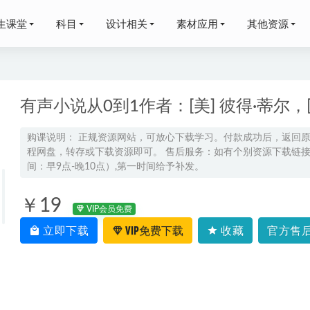
生课堂
科目
设计相关
素材应用
其他资源
有声小说从0到1作者：[美] 彼得·蒂尔，
购课说明： 正规资源网站，可放心下载学习。付款成功后，返回
程网盘，转存或下载资源即可。 售后服务：如有个别资源下载链接失
珈辰高考地理视频教程+讲义（培优课-专题课-特训课-冲刺课）
2
间：早9点-晚10点）,第一时间给予补发。
三语文网课教程二三轮复习寒春班
2024-06-17
学长高三数学押题课
2024-05-18
￥19
VIP会员免费
年夏梦迪梦想典当铺高考物理押题预测课程
2024-04-21
立即下载
VIP免费下载
收藏
官方售后
：刘秋龙高二数学网课的显著优势
2025-03-06