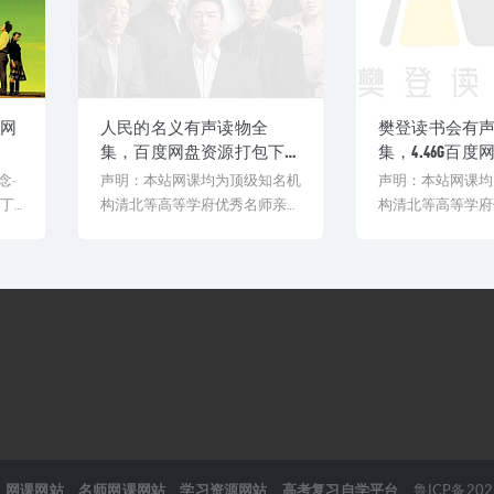
度网
人民的名义有声读物全
樊登读书会有
集，百度网盘资源打包下
集，4.46G百
载
下载
念-
声明：本站网课均为顶级知名机
声明：本站网课均
-丁
构清北等高等学府优秀名师亲授
构清北等高等学府
教学课程。授课教师教学经验
教学课程。授课教
丰...
丰...
：
网课网站
名师网课网站
学习资源网站
高考复习自学平台
鲁ICP备202