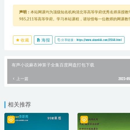
声明：
本站网课均为顶级知名机构清北等高等学府优秀名师亲授教
985,211等高等学府。学习本站课程，请珍惜每一位教师的网课
收藏
海报
分享链接：https://www.aixue666.com/25340.html
有声小说麻衣神算子全集百度网盘打包下载
上一篇
2023-05
相关推荐