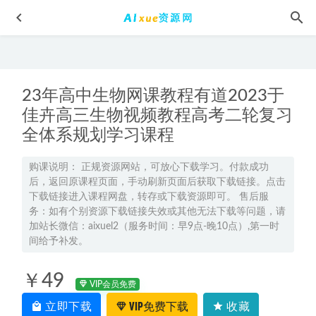
23年高中生物网课教程有道2023于
佳卉高三生物视频教程高考二轮复习
全体系规划学习课程
2025年高一数学网课秋季班网课教程
2025-01-06
购课说明： 正规资源网站，可放心下载学习。付款成功
后，返回原课程页面，手动刷新页面后获取下载链接。点击
2025龙坚高三英语高考二三轮复习寒春班视频教程+讲义
下载链接进入课程网盘，转存或下载资源即可。 售后服
2025-06-14
务：如有个别资源下载链接失效或其他无法下载等问题，请
2026年谢一凡高二生物a+上学期暑秋班网课直播教程
2026-
加站长微信：aixuel2（服务时间：早9点-晚10点）,第一时
间给予补发。
04-15
2023高考押题讲义电子版全套-2023北京专家信息卷高三段考
￥49
（全国卷）百度网盘打包下载
2023-04-19
VIP会员免费
2025郑梦瑶高二物理a+上学期暑假班+秋季班
2025-02-05
立即下载
VIP免费下载
收藏