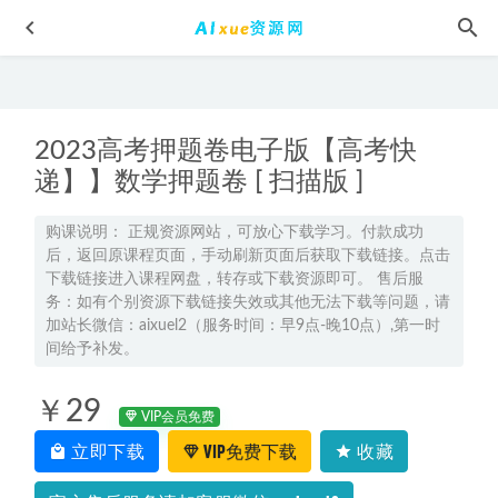
2023高考押题卷电子版【高考快
递】】数学押题卷 [ 扫描版 ]
购课说明： 正规资源网站，可放心下载学习。付款成功
后，返回原课程页面，手动刷新页面后获取下载链接。点击
2025王传杨初三英语s暑假班网课教程
2024-09-24
下载链接进入课程网盘，转存或下载资源即可。 售后服
22年高考化学网课教程2022金淑俊高三化学复习视频教程+讲
务：如有个别资源下载链接失效或其他无法下载等问题，请
义（暑假班+秋季班）
2023-02-20
加站长微信：aixuel2（服务时间：早9点-晚10点）,第一时
间给予补发。
2023杨慧英高三物理a+全年班-视频教程+课堂笔记（暑/秋/
寒/春班）
2023-06-10
￥29
2025郭岩高三数学a班二轮复习寒假班
2025-02-09
VIP会员免费
立即下载
VIP免费下载
收藏
23年高中地理网课2023孙国勇高二地理春季班视频教程+课堂
笔记
2023-05-27