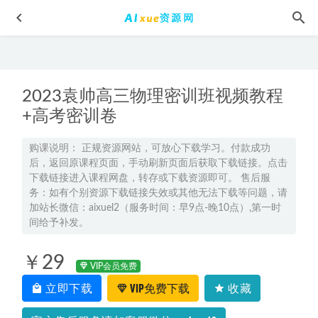
2023袁帅高三物理密训班视频教程
+高考密训卷
购课说明： 正规资源网站，可放心下载学习。付款成功
后，返回原课程页面，手动刷新页面后获取下载链接。点击
2026年罗斐然高一语文a+上学期秋季班
2025-10-11
下载链接进入课程网盘，转存或下载资源即可。 售后服
2026林婉晴高二物理上学期暑假班网课教程
2025-07-14
务：如有个别资源下载链接失效或其他无法下载等问题，请
加站长微信：aixuel2（服务时间：早9点-晚10点）,第一时
2022年二级建造师【管理】VIP课件【JZ】刘丹二造建筑职业
间给予补发。
考证网课教程，3.43G学习资料百度云盘资源下载
2022-05-03
高中历史网课2023席月高三历史一轮复习视频教程+讲义暑假
￥29
班
2022-12-08
VIP会员免费
立即下载
VIP免费下载
收藏
2026年高一数学网课教程｜韩佳伟高一数学a+视频课程上学
期暑秋班
2026-07-07