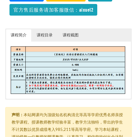
官方售后服务请加客服微信：aixuel2
课程简介
课程目录
课程截图
（系统化）抖音运营课程从入门到精通
├─ 第01课：带你快速破解抖音的商机密码.mp4
├─ 第02课：抖音核心的前后端思维.mp4
声明：
本站网课均为顶级知名机构清北等高等学府优秀名师亲授
├─ 第03课：大数据教你IP定位.mp4
教学课程。授课教师教学经验丰富，教学方法独特，带出的学生
├─ 第04课：内容策划的方法论.mp4
不计其数以优异成绩考入985,211等高等学府。学习本站课程，
├─ 第05课：抖音五大变现模式揭秘.mp4
├─ 第06课：抖音号如何从0开始运营.mp4
请珍惜每一位教师的网课教学，认真学习，相信您的付出会达到