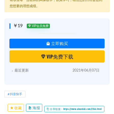
├─ 第07课：揭秘抖音背后的系统算法.mp4
您想要的理想成绩。
├─ 第08课：任何人都能学会的上热门10大技巧.mp4
├─ 第09课：视频伪原创的秘密.mp4
├─ 第10课：抖音高端战略矩阵玩法.mp4
├─ 第11课案例：如何从0做到抖音影视类目第一.mp4
￥19
VIP会员免费
├─ 第12课案例：如何让一个视频涨粉90万，达到1个亿的播放量.mp4
├─ 第13课案例：一个视频引流7000微信粉丝.mp4
├─ 第14课：揭秘抖音流量变现暴力玩.mp4
立即购买
├─ 第15课 手把手教你玩抖音快速爆粉.mp4
├─ 第16课：简单拍好抖音视频轻松上热门.mp4
├─ 第17课 爆粉软件实现单条视频250W曝光.mp4
VIP免费下载
├─ 第18课《自建抖音精准流量池实现日赚3W》.mp4
├─ 第19课 打造抖音个人IP实现利润翻倍.mp4
└─ 第20课：搬运和伪原创视频一周增粉10W+.mp4
最近更新
2021年06月07日
抖音快手
收藏
海报
分享链接：https://www.aixue666.com/2346.html