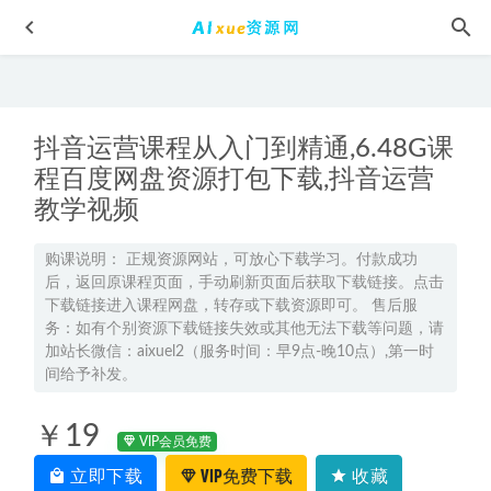
抖音运营课程从入门到精通,6.48G课
程百度网盘资源打包下载,抖音运营
教学视频
2025高考高三政治三轮点睛押题班
2025-05-06
购课说明： 正规资源网站，可放心下载学习。付款成功
后，返回原课程页面，手动刷新页面后获取下载链接。点击
希望学2024余沛州初三物理培训S班秋下+春上
2024-04-24
下载链接进入课程网盘，转存或下载资源即可。 售后服
北大精锐优选学习法高中教程语文/数学/英语/物理/化学高
务：如有个别资源下载链接失效或其他无法下载等问题，请
考课程
加站长微信：aixuel2（服务时间：早9点-晚10点）,第一时
2022-10-16
间给予补发。
高考复习2023林婉晴高三物理a+全年班-视频教程+课堂笔记
+讲义+密训课程（暑/秋/寒/春班）
2023-06-10
￥19
VIP会员免费
2025鲜朝阳高二物理上学期暑假班+秋季班
2025-02-05
立即下载
VIP免费下载
收藏