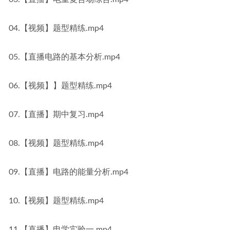
04.【视频】题型精练.mp4
05.【直播电路的基本分析.mp4
06.【视频】】题型精练.mp4
07.【直播】期中复习.mp4
08.【视频】题型精练.mp4
09.【直播】电路的能量分析.mp4
10.【视频】题型精练.mp4
11.【直播】电学实验一.mp4