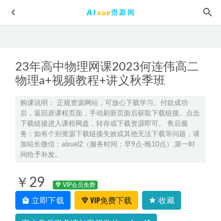
23年高中物理网课2023何连伟高二
物理a+视频教程+讲义秋季班
购课说明： 正规资源网站，可放心下载学习。付款成功
后，返回原课程页面，手动刷新页面后获取下载链接。点击
2020年一建【水利】VIP课件教程，23.9G课程一级建造师教学
下载链接进入课程网盘，转存或下载资源即可。 售后服
视频百度网盘资源打包下载
2021-09-27
务：如有个别资源下载链接失效或其他无法下载等问题，请
XDF西班牙语入门一月通网课教程，百度网盘资源下载
2022-
加站长微信：aixuel2（服务时间：早9点-晚10点）,第一时
07-07
间给予补发。
2025张亚柔高二语文a+暑假班网课教程
2024-07-24
￥29
有道2025姜博杨高三语文二三轮复习寒春班网课教程
2025-
VIP会员免费
06-26
立即下载
VIP免费下载
收藏
2025年高三语文一遍就OK高中语文体系课
2025-03-01