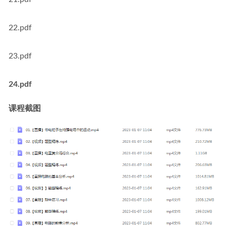
22.pdf
23.pdf
24.pdf
课程截图