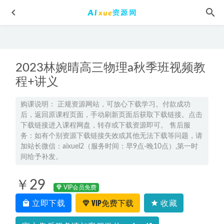
2023林婉晴高三物理a秋季班视频教
程+讲义
购课说明： 正规资源网站，可放心下载学习。付款成功
后，返回原课程页面，手动刷新页面后获取下载链接。点击
2024高三物理s二三轮复习寒春班
2024-06-14
下载链接进入课程网盘，转存或下载资源即可。 售后服
2023赵礼显数学讲义（一轮+二轮+三轮+笔记）
2023-12-29
务：如有个别资源下载链接失效或其他无法下载等问题，请
加站长微信：aixuel2（服务时间：早9点-晚10点）,第一时
2024赵礼显高一数学讲义电子版暑秋
2023-08-06
间给予补发。
2026龙坚高三英语直播课二轮复习春季班视频教程+讲义
2026-04-01
￥29
VIP会员免费
Python编程教学课程零基础学Python,11.24G百度网盘资源打包
立即下载
VIP免费下载
收藏
下载
2022-01-12