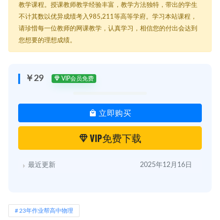
教学课程。授课教师教学经验丰富，教学方法独特，带出的学生
不计其数以优异成绩考入985,211等高等学府。学习本站课程，
请珍惜每一位教师的网课教学，认真学习，相信您的付出会达到
您想要的理想成绩。
￥29
VIP会员免费
立即购买
VIP免费下载
最近更新
2025年12月16日
23年作业帮高中物理