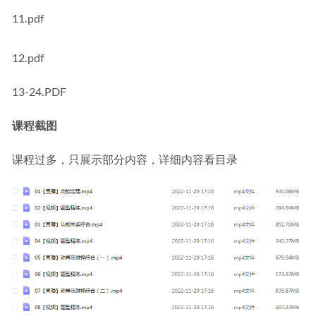
11.pdf
12.pdf
13-24.PDF
课程截图
课程过多，只展示部分内容，详细内容看目录