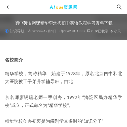
初中英语网课精华李永梅初中英语教程学习资料下载
知识导航
2022年12月1日 下午1:42
1.33K
0
已收录
小天
名校简介
2024林泽田高三数学a寒春班
2024-06-08
精华学校，简称精华，始建于1978年，原名北京四中和北
2024张艳平高三地理课程张艳平24年高考地理一轮复（上）
大医院教工子弟升学辅导班，由北
习网课教程
2023-07-29
2025徐迅高三数学a一轮复习暑假班网课教程
2024-08-02
京名师廖锡瑞老师一手创办，1992年“海淀区民办精华学
2024李博恩高一英语a+课程春季班
2024-03-13
校”成立，正式命名为“精华学校”。
2024龙天宇初三英语a+视频教程+课堂笔记寒春班
2024-01-29
精华学校创办初衷是为阔别学堂多时的“知识分子”