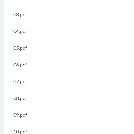
03.pdf
04.pdf
05.pdf
06.pdf
07.pdf
08.pdf
09.pdf
10.pdf