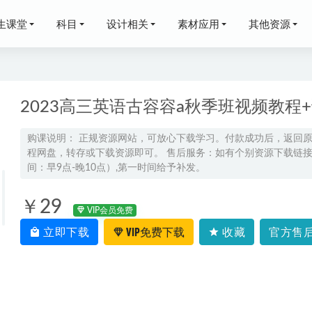
生课堂
科目
设计相关
素材应用
其他资源
2023高三英语古容容a秋季班视频教程
购课说明： 正规资源网站，可放心下载学习。付款成功后，返回
程网盘，转存或下载资源即可。 售后服务：如有个别资源下载链接失
网课教程猿辅导2022斯琴高三英语A+班高考二三轮视频教程+讲义
间：早9点-晚10点）,第一时间给予补发。
2-24
娟娟高三物理a+网课教程一轮二轮三轮复习全年班
2025-09-04
￥29
VIP会员免费
6李辉高三英语一轮复习暑假班
2025-07-02
立即下载
VIP免费下载
收藏
官方售后
张亮高一英语a+上学期秋季班
2025-10-18
年高二数学网课教程｜腾毅高二数学视频课程下学期寒春班
2026-07-02