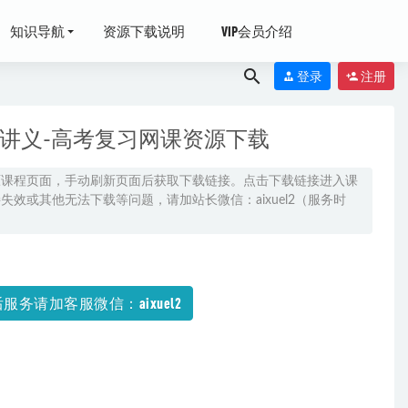
知识导航
资源下载说明
VIP会员介绍
登录
注册
+讲义-高考复习网课资源下载
原课程页面，手动刷新页面后获取下载链接。点击下载链接进入课
效或其他无法下载等问题，请加站长微信：aixuel2（服务时
（寒假班+春
服务请加客服微信：aixuel2