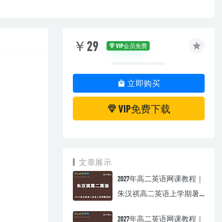
￥29
VIP会员免费
立即购买
VIP免费下载
文章展示
2027年高二英语网课教程｜
朱汉祺高二英语上学期暑
假班视频教程
2027年高二英语网课教程｜