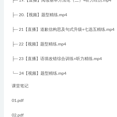
├─ 19.【直播】阅读基本方法论（二）+听力经历.mp4
├─ 20.【视频】题型精练.mp4
├─ 21【直播】道歉信构思及句式升级+七选五精练.mp4
├─ 22【视频】题型精练.mp4
├─ 23【直播】语填改错综合训练+听力精练.mp4
└─ 24【视频】题型精练.mp4
课堂笔记
01.pdf
02.pdf