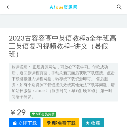
2023古容容高中英语教程a全年班高
三英语复习视频教程+讲义（暑假
班）
2024高考密卷押题（政治/历史/地理）
2024-05-23
购课说明： 正规资源网站，可放心下载学习。付款成功
后，返回原课程页面，手动刷新页面后获取下载链接。点击
鬼吹灯有声小说全集艾宝良版1-8季,百度网盘资源打包下载
下载链接进入课程网盘，转存或下载资源即可。 售后服
2022-01-24
务：如有个别资源下载链接失效或其他无法下载等问题，请
2026年王瑾高一化学a+上学期秋季班
2025-12-29
加站长微信：aixuel2（服务时间：早9点-晚10点）,第一时
间给予补发。
高中政治网课教程2023周乔谲高三政治a+视频教程+讲义暑假
班
2022-12-03
￥29
VIP会员免费
23年高中物理网课教程2023袁帅高三物理s视频教程+课堂笔
记高考物理二三轮复习春季班
立即下载
VIP免费下载
2023-04-08
收藏