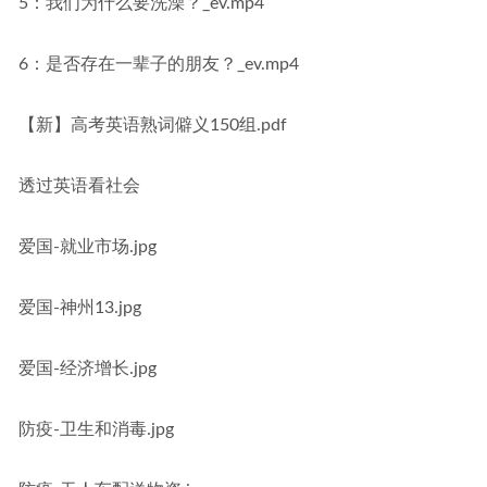
5：我们为什么要洗澡？_ev.mp4
6：是否存在一辈子的朋友？_ev.mp4
【新】高考英语熟词僻义150组.pdf
透过英语看社会
爱国-就业市场.jpg
爱国-神州13.jpg
爱国-经济增长.jpg
防疫-卫生和消毒.jpg