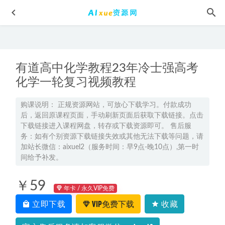
有道高中化学教程23年冷士强高考
化学一轮复习视频教程
购课说明： 正规资源网站，可放心下载学习。付款成功
后，返回原课程页面，手动刷新页面后获取下载链接。点击
有道2025刘雯韬高二语文上学期暑假班网课教程
2024-07-10
下载链接进入课程网盘，转存或下载资源即可。 售后服
橘子老师AE教程超级合辑,15 GB 课程百度网盘打包下载,AE教
务：如有个别资源下载链接失效或其他无法下载等问题，请
学课程/快速提升AE设计技术
2021-05-10
加站长微信：aixuel2（服务时间：早9点-晚10点）,第一时
间给予补发。
2026年吴贤峰高三数学二轮复习寒假班【提升班】
2026-03-30
全DJ歌曲 2000首 车载DJ音乐打包，31G资源百度网盘下载
￥59
2022-05-18
年卡 / 永久VIP免费
立即下载
VIP免费下载
收藏
学而思教程【26讲张莹】北师版三年级全册数学教学课程精
讲+奥数拓展，2.62G百度网盘资源打包下载
2021-08-27