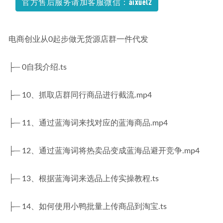
官方售后服务请加客服微信：aixuel2
2024林泽田高三数学a+二三轮复习寒春班
2024-06-08
电商创业从0起步做无货源店群一件代发
├─ 0自我介绍.ts
├─ 10、抓取店群同行商品进行截流.mp4
├─ 11、通过蓝海词来找对应的蓝海商品.mp4
├─ 12、通过蓝海词将热卖品变成蓝海品避开竞争.mp4
├─ 13、根据蓝海词来选品上传实操教程.ts
├─ 14、如何使用小鸭批量上传商品到淘宝.ts