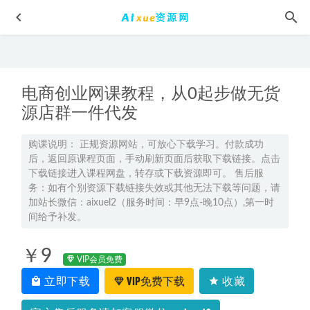
电商创业网课教程，从0起步做无货
源店群一件代发
购课说明： 正规资源网站，可放心下载学习。付款成功
后，返回原课程页面，手动刷新页面后获取下载链接。点击
23年高中数学网课教程2023田夏林高二数学a+视频教程+讲义
下载链接进入课程网盘，转存或下载资源即可。 售后服
（暑假班+秋季班）
2023-02-07
务：如有个别资源下载链接失效或其他无法下载等问题，请
猿辅导2023刘佳彬高三政治寒春班23年高考政治二三轮复习
加站长微信：aixuel2（服务时间：早9点-晚10点）,第一时
教程（寒假班+春季班）
间给予补发。
2023-06-12
高中英语教程2022袁慧高二英语提升班暑秋班视频教程+课堂
￥9
笔记+讲义
2023-05-23
VIP会员免费
2023高考押题卷电子版【超级全能生】数学押题卷 [ 扫描版 ]
立即下载
VIP免费下载
收藏
2023-04-30