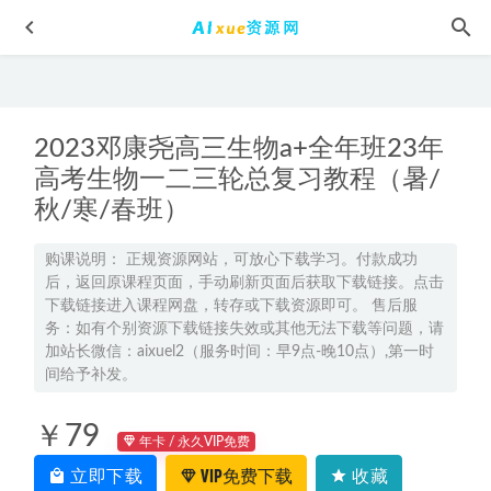
2023邓康尧高三生物a+全年班23年
高考生物一二三轮总复习教程（暑/
秋/寒/春班）
土木工程毕业设计大全,2.42G课程百度网盘打包下载,土木工
购课说明： 正规资源网站，可放心下载学习。付款成功
程宿舍/办公楼/医院/图书馆/百货大楼/商场/会所/医院楼/ 门诊
后，返回原课程页面，手动刷新页面后获取下载链接。点击
下载链接进入课程网盘，转存或下载资源即可。 售后服
楼/幼儿园/教学楼等设计
2021-05-08
务：如有个别资源下载链接失效或其他无法下载等问题，请
2021年高中英语秋季网课课程资源，高考英语复习资料讲义
加站长微信：aixuel2（服务时间：早9点-晚10点）,第一时
+视频讲解教程，15.21G学习资料百度云盘资源下载
2022-04-23
间给予补发。
洋葱学院初中化学网课教学视频,中考化学复习资料，2.02G
￥79
学习资料百度网盘资源打包下载
2022-01-18
年卡 / 永久VIP免费
高三政治周峤燏网课教程2026高考一轮复习暑秋班课程教学
立即下载
VIP免费下载
收藏