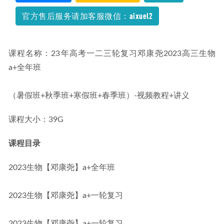
2026-02-10
官方售后服务请加客服微信：aixuel2
2026年何连伟高二物理系统班下学期春季班网课直播教程
2026-04-19
课程名称：23年高考一二三轮复习邓康尧2023高三生物
a+全年班
（暑假班+秋季班+寒假班+春季班）-视频教程+讲义
课程大小：39G
课程目录
2023生物【邓康尧】a+全年班
2023生物【邓康尧】a+一轮复习
2023生物【邓康尧】a+一轮复习