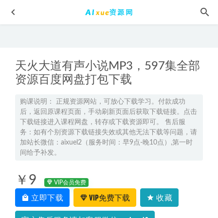
天火大道有声小说MP3，597集全部
资源百度网盘打包下载
购课说明： 正规资源网站，可放心下载学习。付款成功
后，返回原课程页面，手动刷新页面后获取下载链接。点击
高三数学视频教程+课堂笔记复习班名师谭梦云高考一轮教
下载链接进入课程网盘，转存或下载资源即可。 售后服
学课程26年暑秋班
2026-02-08
务：如有个别资源下载链接失效或其他无法下载等问题，请
2024黄夫人高三物理视频教程+讲义24年高考上学期教程
加站长微信：aixuel2（服务时间：早9点-晚10点）,第一时
2023-11-12
间给予补发。
高中物理网课资源分享猿辅导郑少龙高中物理教学课程
￥9
2022-10-03
VIP会员免费
高中英语网课资源分享2022付炫屿高中英语全年联报班
2022-
立即下载
VIP免费下载
收藏
10-28