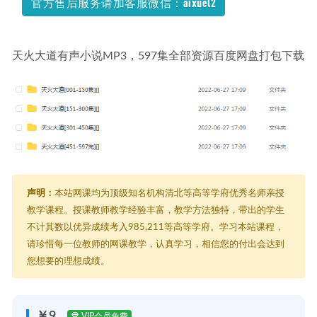
官方售后服务请加客服微信：aixuel2
高中地理网课教程猿辅导2022崔亚飞高三地理a+班高考复习
视频教程+讲义全年班（暑假班+秋季班+寒假班+春季班）
2023-
03-02
天火大道有声小说MP3，597集全部资源百度网盘打包下载
声明：
本站网课均为顶级知名机构清北等高等学府优秀名师亲授
教学课程。授课教师教学经验丰富，教学方法独特，带出的学生
不计其数以优异成绩考入985,211等高等学府。学习本站课程，
请珍惜每一位教师的网课教学，认真学习，相信您的付出会达到
您想要的理想成绩。
￥9
VIP会员免费