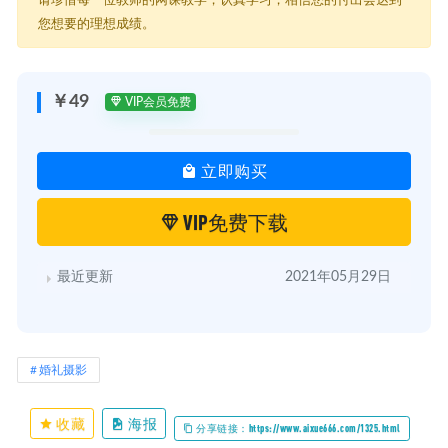
├─ 前期9｜婚礼仪式环节的光线与机位 .mp4
您想要的理想成绩。
├─ 前期１｜新娘化妆环节，怎样高效拍出好画面？ .mp4
├─ 前期３｜新郎出发环节怎么拍？男人雄性怎样表达。 .mp4
├─ 前期７｜新人外景的摆拍思维和技巧。 .mp4
├─ 剪辑1｜婚礼电影的开篇之道 .mp4
￥49
VIP会员免费
├─ 后期3｜婚礼后期素材的全局剖析 .mp4
├─ 后期4｜婚礼剪辑流程框架 .mp4
├─ 后期5｜婚礼电影后期剪辑中的段落衔接技巧 .mp4
立即购买
├─ 后期6｜婚礼电影的整体品质提升和润色 .mp4
├─ 后期7｜婚礼电影的调色技巧 .mp4
├─ 婚礼剪辑之《视与听》棒冰兄弟影视刊半老师视频直播 .mp4
VIP免费下载
├─ 心得1｜关于镜头的配置方案 .mp4
├─ 心得3｜那些让人惊艳的拍摄利器 .mp4
├─ 心得4｜关于构图 .mp4
最近更新
2021年05月29日
├─ 心得5｜学员作品拆解分析（一） .mp4
├─ 心得6｜私教学员作品解析（二） .mp4
├─ 心得２｜关于采访，语言的魅力 .mp4
├─ 李风车｜婚礼电影怎样剪出大片感？ .mp4
└─ 镜头呼吸感的精髓和原理 小圈导演 .mp4
婚礼摄影
收藏
海报
分享链接：https://www.aixue666.com/1325.html