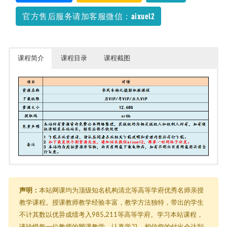
官方售后服务请加客服微信：aixuel2
课程简介
课程目录
课程截图
李风车婚礼摄影私教课程
└─ 李风车婚礼摄影私教课程
├─ 前期2｜如何拍伴娘，并为全天氛围铺垫。 .mp4
声明：
本站网课均为顶级知名机构清北等高等学府优秀名师亲授
├─ 前期5｜敬茶送亲环节，如何让全家的情感迅速流露，以创作出打动
教学课程。授课教师教学经验丰富，教学方法独特，带出的学生
人心的作品。 .mp4
不计其数以优异成绩考入985,211等高等学府。学习本站课程，
├─ 前期6｜室内摆拍的引导与控制，打造美美的新娘。 .mp4
├─ 前期8｜关于质感，关于现场布置。 .mp4
请珍惜每一位教师的网课教学，认真学习，相信您的付出会达到