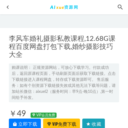
李风车婚礼摄影私教课程,12.68G课
程百度网盘打包下载,婚纱摄影技巧
大全
高东辉化学网课2024高东辉高三化学教程24年高考化学一轮
购课说明： 正规资源网站，可放心下载学习。付款成功
复习（暑假班+秋季班+知识视频）
后，返回原课程页面，手动刷新页面后获取下载链接。点击
2024-01-11
下载链接进入课程网盘，转存或下载资源即可。 售后服
【22届】高中化学（冯琳琳）网课教学视频22年高考化学教
务：如有个别资源下载链接失效或其他无法下载等问题，请
学课程+讲义，35.35G高考学习资料百度网盘资源打包下载
2022-
加站长微信：aixuel2（服务时间：早9点-晚10点）,第一时
02-17
间给予补发。
2025树成林数学大题狂飙营
2024-07-08
￥49
2024赵礼显高三数学讲义暑秋寒春
2024-02-27
VIP会员免费
2023高考日语押题卷电子版
2023-04-26
立即下载
VIP免费下载
收藏