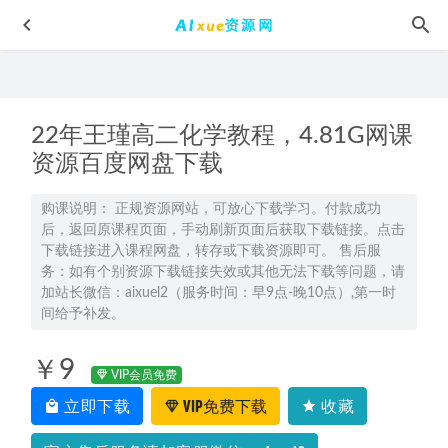
22年王瑾高二化学教程，4.81G网课
资源百度网盘下载
购课说明： 正规资源网站，可放心下载学习。付款成功
后，返回原课程页面，手动刷新页面后获取下载链接。点击
学魁榜高中化学网课教程推荐史家昕高中化学秒杀课百度云
下载链接进入课程网盘，转存或下载资源即可。 售后服
资源下载
2022-09-15
务：如有个别资源下载链接失效或其他无法下载等问题，请
2025于冲高三物理一轮复习暑假班
2024-07-02
加站长微信：aixuel2（服务时间：早9点-晚10点）,第一时
间给予补发。
2024孙国勇高三地理二三轮复习寒春班
2024-06-05
2023张亚柔高三语文a+全年班-视频教程+讲义+密训课程
￥9
（暑/秋/寒/春班）
VIP会员免费
2023-06-07
立即下载
VIP免费下载
收藏
2026姜婷婷高三物理三轮复习高考押题课
2026-05-08