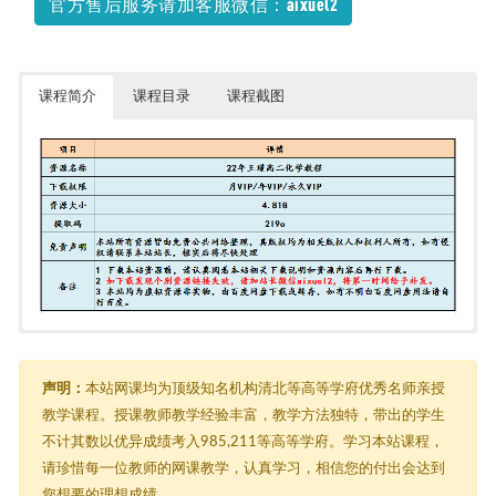
官方售后服务请加客服微信：aixuel2
课程简介
课程目录
课程截图
2022王瑾高二化学教程
├─ 2022寒季 高二化学王堇
│ ├─ 1.学习规划课_ev.mp4
声明：
本站网课均为顶级知名机构清北等高等学府优秀名师亲授
│ ├─ 2.小原子大乾坤_ev.mp4
教学课程。授课教师教学经验丰富，教学方法独特，带出的学生
│ ├─ 3.头碰头与肩并肩_ev.mp4
不计其数以优异成绩考入985,211等高等学府。学习本站课程，
│ ├─ 5.有机魔方(1).mp4
│ ├─ 6.来自远古的馈赠.mp4
请珍惜每一位教师的网课教学，认真学习，相信您的付出会达到
│ ├─ 7.凯库勒之梦.mp4
您想要的理想成绩。