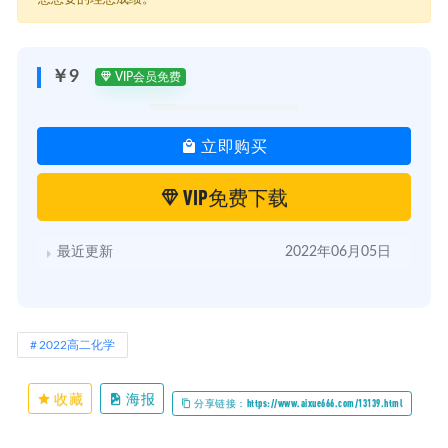
│ ├─ 8.收心课：卤代烃.mp4
│ ├─ 基础资料包
│ ├─ 必看！续报精品小灶课
│ ├─ 理科资料包
￥9
VIP会员免费
│ │ ├─ 高一化学大招资料
│ │ ├─ 高一物理大招资料
│ │ └─ 高一生物大招资料
立即购买
│ ├─ 第五节课补充.mp4
│ ├─ 精品课
│ │ ├─ 1.mp4
VIP免费下载
│ │ ├─ 10.mp4
│ │ ├─ 2.mp4
│ │ ├─ 3.mp4
最近更新
2022年06月05日
│ │ ├─ 4.mp4
│ │ ├─ 5.mp4
│ │ ├─ 6.mp4
│ │ ├─ 7.mp4
│ │ ├─ 8.mp4
2022高二化学
│ │ └─ 9.mp4
│ └─ 续报资料
│ ├─ 《学霸炼成》学习方法
收藏
海报
分享链接：https://www.aixue666.com/13139.html
│ └─ 化学寒季复习音频
└─ 春季班