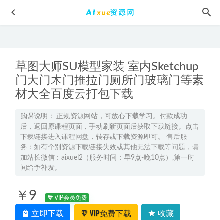
草图大师SU模型家装 室内Sketchup
门大门木门推拉门厕所门玻璃门等素
材大全百度云打包下载
2025木子高三化学一轮复习网课教程
2024-08-16
购课说明： 正规资源网站，可放心下载学习。付款成功
后，返回原课程页面，手动刷新页面后获取下载链接。点击
高中数学网课教程分享2022年郭化楠高考数学全年联报班
下载链接进入课程网盘，转存或下载资源即可。 售后服
2022-10-29
务：如有个别资源下载链接失效或其他无法下载等问题，请
2024高三英语网课教程一轮复习暑秋班
2024-04-07
加站长微信：aixuel2（服务时间：早9点-晚10点）,第一时
间给予补发。
2026马凯鹏高三化学二轮春季班直播课程
2026-04-05
2025高三数学二三轮复习寒春班
2025-05-10
￥9
VIP会员免费
立即下载
VIP免费下载
收藏