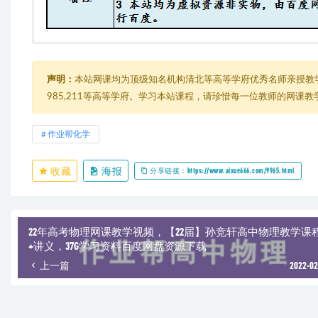
【22届】高三化学（冯琳琳）
由于内容过多，在此只能展示部分截图
├─ 11.2022高三化学冯琳琳秋季尖端
│ ├─ 01.氯硅及其化合物(1).mp4
声明：
本站网课均为顶级知名机构清北等高等学府优秀名师亲授教
│ ├─ 02.硫及其化合物.mp4
985,211等高等学府。学习本站课程，请珍惜每一位教师的网课
│ ├─ 03.氮及其化合物(1).mp4
│ ├─ 04.元素推断常考题型.mp4
│ ├─ 05.电化学基础.mp4
作业帮化学
│ ├─ 06.【赠】考前重难点1_ev.mp4
│ ├─ 07.电化学综合(1).mp4
收藏
海报
│ ├─ 08.【赠】考前重难点2.mp4
分享链接：https://www.aixue666.com/9965.html
│ ├─ 09.化学反应热与化学反应速率.mp4
│ ├─ 10.【赠】期中复习_ev.mp4
│ ├─ 11.化学平衡.mp4
│ ├─ 12.速率与平衡图像综合.mp4
22年高考物理网课教学视频，【22届】孙竞轩高中物理教学课
│ ├─ 13.电离与水解基础.mp4
+讲义，37G学习资料百度网盘资源下载
│ ├─ 14.溶液中三大守恒及离子浓度排序 讲义.mp4
上一篇
2022-02
│ ├─ 15.沉淀溶解平衡.mp4
│ ├─ 16.【赠】考前重难点3.mp4
│ ├─ 17.有机物的结构.mp4
│ ├─ 讲义