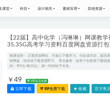
生课堂
科目
设计相关
素材应用
其他资源
【22届】高中化学（冯琳琳）网课教学
35.35G高考学习资料百度网盘资源打
网课资源推荐冯博生物教学课程全年系统班
2022-10-09
购课说明： 正规资源网站，可放心下载学习。付款成功后，返回
程网盘，转存或下载资源即可。 售后服务：如有个别资源下载链接失
5G机遇创业布局与思考,百度网盘打包下载
2021-05-02
间：早9点-晚10点）,第一时间给予补发。
网课教程猿辅导2022问延伟高三数学s班高考复习视频教程+讲义
寒假班*春季班）
2023-03-02
￥49
VIP会员免费
高二学科网课教程更新
2022-05-14
立即下载
VIP免费下载
收藏
官方售后
恒教育护师精品班,2.85G百度网盘资源打包下载，初级护师执业护
7