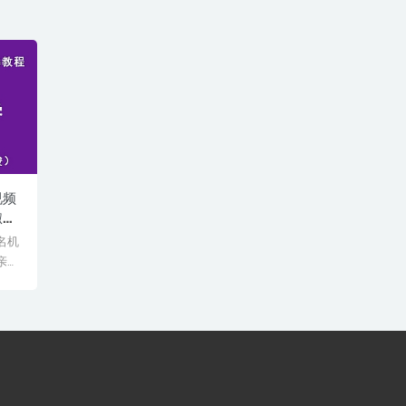
视频
淑
0G
名机
下
亲授
验