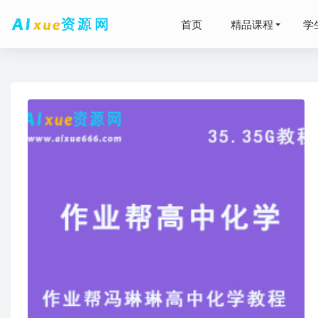
首页
精品课程
学
高中生物
马继华：
高中数学
班+秋季班+
2022年
2022星
课程
2022-01-2