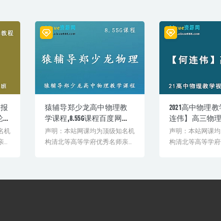
联报
猿辅导郑少龙高中物理教
2021高中物理
轮
学课程,8.55G课程百度网盘
连伟】高三物理
3G
资源打包下载
课教学,67.96
名机
声明：本站网课均为顶级知名机
声明：本站网课均
下
资料百度网盘
亲授
构清北等高等学府优秀名师亲授
构清北等高等学府
载
验
教学课程。授课教师教学经验
教学课程。授课教
丰...
丰...