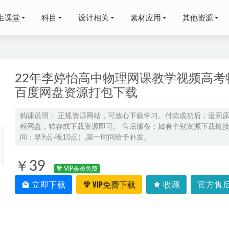
生课堂
科目
设计相关
素材应用
其他资源
22年李婷怡高中物理网课教学视频高考物
百度网盘资源打包下载
ce教程全套,4.11G百度网盘资源打包下载,word/Excel/PPT全套课程
2021
购课说明： 正规资源网站，可放心下载学习。付款成功后，返回
程网盘，转存或下载资源即可。 售后服务：如有个别资源下载链接失
经济学课（完结），1.05G网课资源百度网盘下载
2022-06-11
间：早9点-晚10点）,第一时间给予补发。
李林高二生物上学期网课教程
2025-07-11
风高考语文一轮二轮复习全年联报班网课教程，66.45G学习资料百
￥39
VIP会员免费
立即下载
VIP免费下载
收藏
官方售后
乐抖音流行经典dj歌曲 2700 首合集，28.37G百度网盘资源下载
20