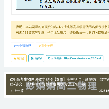
【22届】高三物理（李婷怡）
└─ 秋季班
├─ 01.圆周运动(1).mp4
声明：
本站网课均为顶级知名机构清北等高等学府优秀名师亲授教
├─ 02.万有引力与卫星性质(1).mp4
985,211等高等学府。学习本站课程，请珍惜每一位教师的网课
├─ 03.天体运动综合(2).mp4
├─ 04.动能定理与机械能守恒(1).mp4
├─ 05.功能关系综合(1).mp4
作业帮物理
高中物理
├─ 06.【赠】实验：研究匀变速直线运动与验证牛顿运动定律.mp4
├─ 07.动能定理与动量守恒定律.mp4
收藏
海报
├─ 08.【赠】实验：探究动能定理与验证机械能守恒定律.mp4
分享链接：https://www.aixue666.com/9932.html
├─ 09.类碰撞模型(1)(1).mp4
├─ 10.【赠】期中复习(2)(2).mp4
├─ 11.电场力与能的性质(1).mp4
├─ 12.电场中的典型问题.mp4
22年高考生物网课教学视频【22届】高中物理（彭娟娟）教学
├─ 13.带电粒子在电场中的运动.mp4
程+讲义，32.63G学习资料百度网盘资源打包下载
├─ 14.磁场与磁场力.mp4
上一篇
2022-02
├─ 15.带电粒子在磁场中的运动(1).mp4
├─ 16.【赠】实验：交流电的四值表达.mp4
├─ 17.楞次定律与法拉第电磁感应定律.mp4
├─ 18.【赠】理想变压器技及其综合应用.mp4
├─ 20.期末复习暨主题班会.mp4