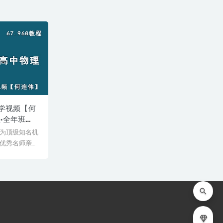
教学视频【何
·全年班网
G课程高考物理
为顶级知名机
资源打包下
优秀名师亲授
师教学经验