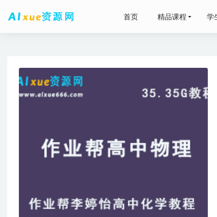
首页
精品课程
学
刘伟offi
李俊慧的
2026年
2022乘
2022-03-22
车载优盘音