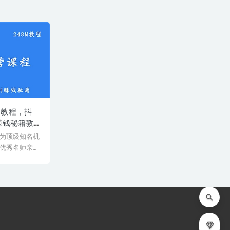
课教程，抖
赚钱秘籍教
网盘资源打
为顶级知名机
优秀名师亲授
师教学经验