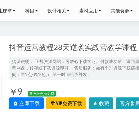
生课堂
科目
设计相关
素材应用
其他资源
抖音运营教程28天逆袭实战营教学课程，
购课说明： 正规资源网站，可放心下载学习。付款成功后，返回
程网盘，转存或下载资源即可。 售后服务：如有个别资源下载链接失
张磊高三数学视频教程二轮复习寒假班
2026-02-24
间：早9点-晚10点）,第一时间给予补发。
26高昕高三数学二轮复习寒假班网课教程
2026-01-14
雪高三生物a寒春班23年高考生物二三轮复习网课教程+课堂笔记
2023
￥9
VIP会员免费
笑高一语文a+暑假班网课教程
2024-07-22
立即下载
VIP免费下载
收藏
官方售后
三物理网课教程二轮复习春季班
2025-02-18