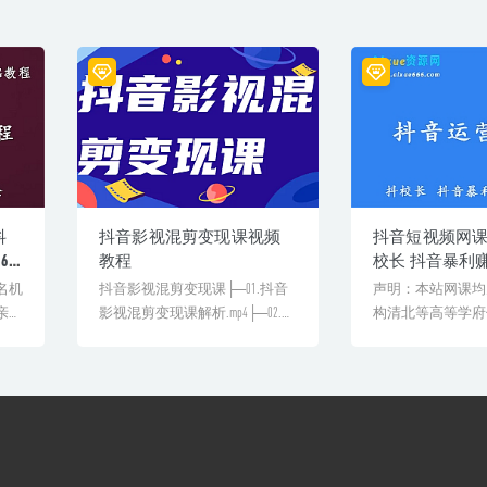
抖
抖音影视混剪变现课视频
抖音短视频网
4G
教程
校长 抖音暴利
下
学视频 ，百度
名机
抖音影视混剪变现课├─01.抖音
声明：本站网课均
包下载
亲授
影视混剪变现课解析.mp4├─02.账
构清北等高等学府
验
号注意[&he...
教学课程。授课教
丰...