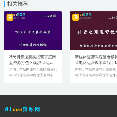
相关推荐
│ ├─ 第03讲 揭秘.pdf
│ ├─ 第04讲 建号.pdf
│ ├─ 第05讲 内容.pptx
│ ├─ 第06讲 文案.pptx
│ ├─ 第10讲 流量.pptx
│ ├─ 第11讲 数据.pptx
│ ├─ 第12讲 涨粉.pptx
│ └─ 课件补缺中，稍后上传
└─ 资料
├─ 01《28天抖音逆袭实战营答疑汇总》链接.pdf
├─ 02 我真的好想拍短视频呀.pdf
28天抖音逆袭实战营百度网
新媒体运营教程蟹老板
├─ 03我承认，我小看了网红的赚钱能力.pdf
盘资源打包下载,抖音运营
音电商运营教学课程，1.6
├─ 04第一节课是想要让大家了解更多抖音的现状.pdf
课程教学
课程百度网盘资源打包
声明：本站网课均为顶级知名机
声明：本站网课均为顶级知
├─ 05抖音第三课3.3稿.pdf
载
├─ 06抖音第五课.pptx
构清北等高等学府优秀名师亲授
构清北等高等学府优秀名师
└─ 07抖音第六课.pptx
教学课程。授课教师教学经验
教学课程。授课教师教学经
丰...
丰...