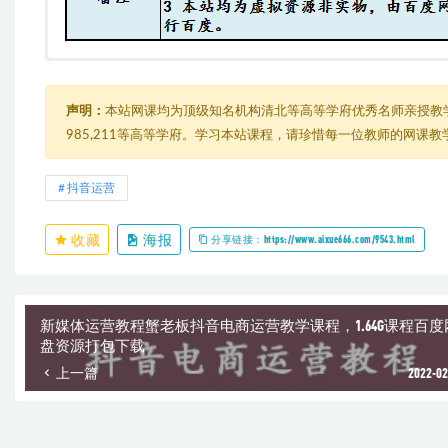
28天抖音逆袭实战营【完结】
由于内容过多，在此只能展示部分截图
├─ 01 第一讲 认知.mp4
├─ 02 第二讲 用户.mp4
声明：
本站网课均为顶级知名机构清北等高等学府优秀名师亲授教
├─ mtxx_text_pic_1578476647554.png
985,211等高等学府。学习本站课程，请珍惜每一位教师的网课
├─ 第03讲 揭秘.mp4
├─ 第04讲 建号.mp4
├─ 第05讲 内容.mp4
抖音运营
├─ 第06讲 文案.mp4
├─ 第07讲 拍摄.mp4
收藏
海报
├─ 第08讲 剪辑.mp4
分享链接：https://www.aixue666.com/9543.html
├─ 第09讲 审核.mp4
├─ 第10讲 流量.mp4
├─ 第11讲 数据.mp4
├─ 第12讲 涨粉.mp4
新媒体运营教程蟹老板抖音电商运营教学课程，1.64G课程百度
├─ 第13讲 资源.mp4
盘资源打包下载
├─ 第14讲 套路.mp4
上一篇
2022-02
├─ 第15讲 赚钱.mp4
├─ 第16讲 辟谣.mp4
├─ 课件PPT
│ ├─ 第01讲 认知.pdf
│ ├─ 第02讲 用户.pdf