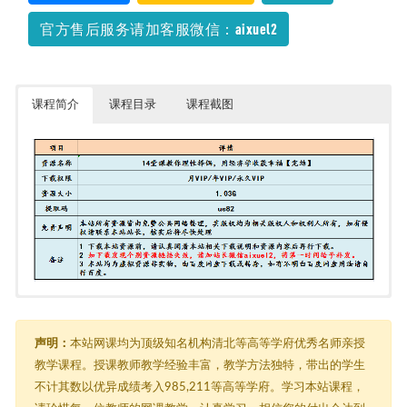
文/科学/数学教程
2021-12-11
官方售后服务请加客服微信：aixuel2
课程简介
课程目录
课程截图
14堂课教你理性择偶，用经济学收获幸福【完结】
├─ 先导课-从经济学视角看透爱情本质，教你用科学理论找到真爱.mp4
├─ 第01课-那些“大众女孩“，凭什么更有异性缘【经济学原理：博弈
声明：
本站网课均为顶级知名机构清北等高等学府优秀名师亲授
论】.mp4
教学课程。授课教师教学经验丰富，教学方法独特，带出的学生
├─ 第10课-异地恋相处法则，距离不一定是减分项 年轻人的技能学习
不计其数以优异成绩考入985,211等高等学府。学习本站课程，
神器.mp4