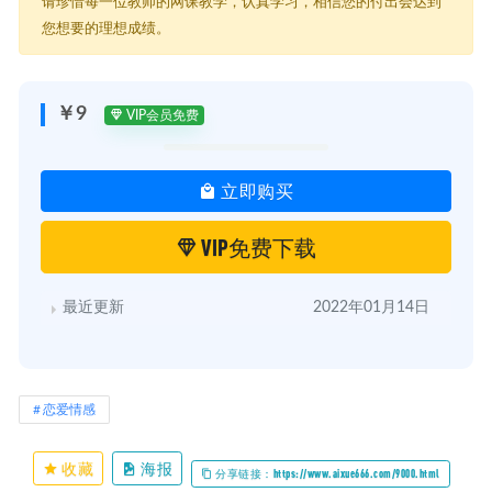
├─ 第11课-禀赋效应、成本考量 应对出轨，一眼识别劈腿成瘾的渣男
请珍惜每一位教师的网课教学，认真学习，相信您的付出会达到
年轻人的技能学习神器.mp4
您想要的理想成绩。
├─ 第12课-帕累托最优理论 鉴别结婚对象，TA是不是最佳选择 年轻人
的技能学习神器.mp4
├─ 第13课-终身期货合同，婚前财产分配，房子加我的名字过分
吗？.mp4
￥9
VIP会员免费
├─ 第14课-老夫少妻、姐弟恋、年龄悬殊能否修成正果，社会经济制
度。_(new).mp4
├─ 第2课-100%匹配理想伴侣，真的可行吗？【经济学原理：费米估算
立即购买
法】
│ .mp4
├─ 第3课-3招教你塑造魅力，让他线上主动联系你【经济学原理：诱饵
VIP免费下载
效应】.mp4
├─ 第4课-最优停止理论，掌握37%规律，快速找到MR right【经济学
原理：最优停止理论】.mp4
最近更新
2022年01月14日
├─ 第5课-主动出击，破除优质女落单魔咒 【经济学原理：盖尔·沙普利
算法 】.mp4
├─ 第6课-信息不对称 3条约会守则，营造甜蜜再约的氛围.mp4
├─ 第7课-期权估价模型 表白还是做朋友 跨出界线只需一步.mp4
├─ 第8课-暧昧更要虐心，好感度和亲密值加倍的秘密【经济学原理：
恋爱情感
行为经济学】.mp4
└─ 第9课-阿克塞尔罗德游戏 相敬如宾已过时，以牙还牙方为上策.mp4
收藏
海报
分享链接：https://www.aixue666.com/9000.html