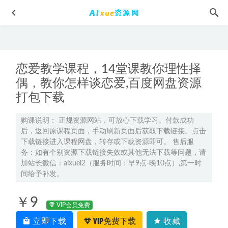
恋爱教学课程，14堂课教你理性择
偶，教你怎样谈恋爱,百度网盘资源
打包下载
李林2024生物讲义高考一轮二轮复习讲义电子版
2023-10-27
购课说明： 正规资源网站，可放心下载学习。付款成功
后，返回原课程页面，手动刷新页面后获取下载链接。点击
22年高考物理于冲高中物理教学视频全程班，高中物理学习
下载链接进入课程网盘，转存或下载资源即可。 售后服
资料百度网盘资源打包下载
2021-09-10
务：如有个别资源下载链接失效或其他无法下载等问题，请
2025金亦珊高二语文上学期暑假班+秋季班网课教程
2025-02-
加站长微信：aixuel2（服务时间：早9点-晚10点）,第一时
间给予补发。
02
外挂大脑训练营-用印象笔记有序管理一切信息记忆方法教
￥9
程,百度网盘资源打包下载
2021-11-15
VIP会员免费
IPAD 安卓 点读美国系列 1222本，百度网盘资源打包下载，语
立即下载
VIP免费下载
收藏