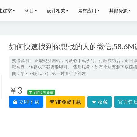
生课堂
科目
设计相关
素材应用
其他资源
如何快速找到你想找的人的微信,58.6
购课说明： 正规资源网站，可放心下载学习。付款成功后，返回
程网盘，转存或下载资源即可。 售后服务：如有个别资源下载链接失
高考押题讲义电子版全套-衡水金卷高三摸底联考数学试题（云南）
间：早9点-晚10点）,第一时间给予补发。
载
2023-04-19
泽田高三数学a+二三轮复习寒春班
2024-06-08
￥3
VIP会员免费
魁榜高中生物教程【生物秒杀课】 高考生物 全套视频课程，1.28G
立即下载
VIP免费下载
收藏
官方售后
2-26
【医疗机构】CAD平面图24套，百度网盘资源打包下载
2021-10-08
蒙蒙初三数学秋季班视频教程+课堂笔记
2023-10-21