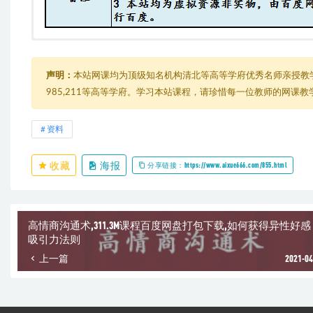
如何快速找到你想找的人的微信？（完结）
├─ 001【一】粉墨登场：不被星巴克总裁拉黑你就成功一半）…pdf
├─ 001【一】粉墨登场：不被星巴克总裁拉黑你就成功一半）..mp3
声明：
本站网课均为顶级知名机构清北等高等学府优秀名师亲授教
├─ 002【二】小试牛刀：如何找到王思聪和雷军的微信？）…mp3
985,211等高等学府。学习本站课程，请珍惜每一位教师的网课
├─ 002【二】小试牛刀：如何找到王思聪和雷军的微信？）…pdf
├─ 003【三】事半功倍：人，如何批量查找？.pdf
├─ 003【三】事半功倍：找人，如何批量查找？）.mp3
资料
├─ 003【三】事半功倍：找人，如何批量查找？）.pdf
├─ 004【四】一叶知秋：如何克隆出姚晨等人的微信号？.mp3
收藏
海报
├─ 004【四】一叶知秋：如何克隆出姚晨等人的微信号？.pdf
分享链接：https://www.aixue666.com/855.html
├─ 005【五】庖丁解牛：如何找到手机号？（）.pdf
├─ 005【五】庖丁解牛：如何找到手机号？）.pdf
├─ 005【五】庖丁解牛：如何找到手机号？）.mp3
├─ 006【六】画地为牢：找到你想找的任何人.mp3
高情商沟通术,311.3M课程百度网盘打包下载,如何获得异性好感 
├─ 006【六】画地为牢：找到你想找的任何人.pdf
吸引力法则
上一篇
2021-04