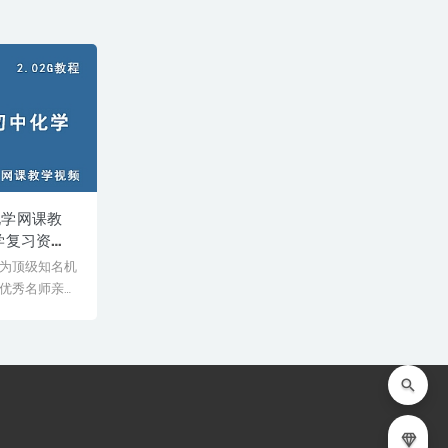
化学网课教
学复习资
习资料百度网盘
为顶级知名机
优秀名师亲授
师教学经验