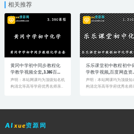
│ │ └─
相关推荐
│ └─
├─ 03. 我们周围的空气
│ ├─ 1. 空气中氧气含量的测定实验.mp4
│ ├─ 2. 空气成分.mp4
│ ├─ 3. 纯净物混合物的分类.mp4
│ ├─ 4. 空气中氮气和稀有气体的用途.mp4
│ ├─ 5. 空气污染及防治.mp4
│ ├─
│ │ └─
│ └─
├─ 04. 氧气
黄冈中学初中同步教程化
乐乐课堂初中教程初中
│ ├─ 1. 氧气的物理性质.mp4
学教学视频全套,3.38G百度
学教学视频,百度网盘资
│ ├─ 10. 氧气的收集、验满与检验.mp4
网盘资源打包下载
打包下载
声明：本站网课均为顶级知名机
声明：本站网课均为顶级知
│ ├─ 11. 气体制取装置的选择.mp4
│ ├─ 12. 催化剂.mp4
构清北等高等学府优秀名师亲授
构清北等高等学府优秀名师
│ ├─ 13. 分解反应.mp4
教学课程。授课教师教学经验
教学课程。授课教师教学经
│ ├─ 14. 氧气的工业制法.mp4
丰...
丰...
│ ├─ 2. 木炭燃烧.mp4
│ ├─ 3. 硫燃烧.mp4
│ ├─ 4. 铁燃烧.mp4
│ ├─ 5. 氧气的化学性质和用途.mp4
│ ├─ 6. 氧化反应.mp4
│ ├─ 7. 化合反应与氧化反应.mp4