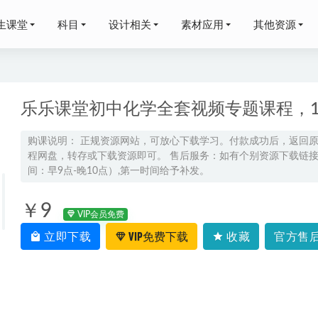
生课堂
科目
设计相关
素材应用
其他资源
乐乐课堂初中化学全套视频专题课程，1
购课说明： 正规资源网站，可放心下载学习。付款成功后，返回
程网盘，转存或下载资源即可。 售后服务：如有个别资源下载链接失
网课学习资料下载猿辅导22年刘佳斌高三政治新课改教学课程
202
间：早9点-晚10点）,第一时间给予补发。
图③】室内设计效果图25万张素材大全,15.26G百度网盘资源打
￥9
VIP会员免费
宁高三英语a+班暑假班24年高考英语一轮复习教程
2023-06-29
立即下载
VIP免费下载
收藏
官方售后
李博恩高三英语a+一轮复习暑假班
2025-07-20
谭梦云高三数学a+网课教程二轮复习春季班
2026-03-30