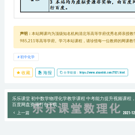
乐乐课堂初中化学全套视频专题课程
├─ 01. 化学使世界变得更加绚丽多彩
│ ├─ 1. 什么是化学.mp4
声明：
本站网课均为顶级知名机构清北等高等学府优秀名师亲授教
│ ├─ 2. 化学发展史.mp4
985,211等高等学府。学习本站课程，请珍惜每一位教师的网课
│ ├─
│ │ └─
│ └─
初中化学
├─ 02. 走进化学世界
│ ├─ 1. 化学变化和物理变化.mp4
收藏
海报
│ ├─ 10. 连接仪器装置.mp4
分享链接：https://www.aixue666.com/7521.html
│ ├─ 11. 玻璃仪器洗干净的标准.mp4
│ ├─ 2. 化学性质和物理性质.mp4
│ ├─ 3. 对蜡烛及其燃烧的探究.mp4
│ ├─ 4. 对人体吸入的空气和呼出的气体的探究.mp4
乐乐课堂 初中数学物理化学教学课程 中考能力提升视频课程
│ ├─ 5. 简单仪器.mp4
百度网盘资源打包下载
│ ├─ 6. 药品的取用.mp4
上一篇
2021-12
│ ├─ 7. 天平的使用.mp4
│ ├─ 8. 量筒的使用.mp4
│ ├─ 9. 酒精灯的使用.mp4
│ ├─