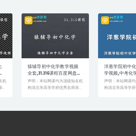
化
猿辅导初中化学教学视频
洋葱学院初中
源
全套,31.31G课程百度网盘资
学视频,中考化
源打包下载
料，2.02G学
名机
声明：本站网课均为顶级知名机
声明：本站网课均
资源打包下载
亲授
构清北等高等学府优秀名师亲授
构清北等高等学府
验
教学课程。授课教师教学经验
教学课程。授课教
丰...
丰...