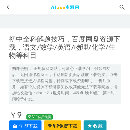
初中全科解题技巧，百度网盘资源下
载，语文/数学/英语/物理/化学/生
物等科目
2026年李东林高一政治上学期秋季班
2025-12-31
购课说明： 正规资源网站，可放心下载学习。付款成功
后，返回原课程页面，手动刷新页面后获取下载链接。点击
机关职场30讲教学课程,百度网盘资源打包下载
2021-08-18
下载链接进入课程网盘，转存或下载资源即可。 售后服
2023刘秋龙高三数学a寒春班23年高考数学二三轮复习视频教
务：如有个别资源下载链接失效或其他无法下载等问题，请
程+课堂笔记
加站长微信：aixuel2（服务时间：早9点-晚10点）,第一时
2023-05-13
间给予补发。
2025张艳平高三地理网课25年高考地理一轮复习暑秋班网课
教程
2024-12-26
￥9
VIP会员免费
剪映自学视频VLOG剪辑手机短视频后期零基础新手入门教学
课程,1.27G课程百度网盘打包下载
立即下载
VIP免费下载
2021-06-08
收藏