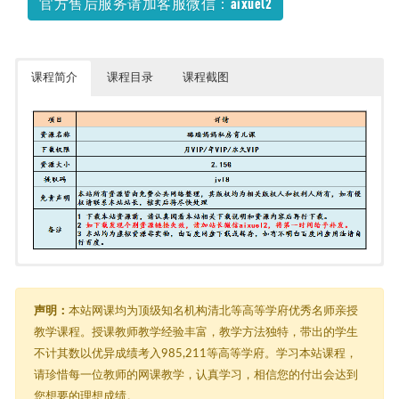
官方售后服务请加客服微信：aixuel2
课程简介
课程目录
课程截图
璐瑶妈妈私房育儿课
├─ 01第一课：这三点对于孩子的一生最重要.mp3
├─ 02.第02课：关于自信，孩子被打该怎么办？.mp3
声明：
本站网课均为顶级知名机构清北等高等学府优秀名师亲授
├─ 03.培养伟大男孩.mp3
教学课程。授课教师教学经验丰富，教学方法独特，带出的学生
├─ 04.培养女孩子，女子有才又有德.mp3
不计其数以优异成绩考入985,211等高等学府。学习本站课程，
├─ 05.如何培养2-5岁孩子，让孩子灵魂闪光.mp3
├─ 06.第6课 一招解决所有育儿问题.mp3
请珍惜每一位教师的网课教学，认真学习，相信您的付出会达到
├─ 07.第7课旅行也是一种修行（上）.mp3
您想要的理想成绩。