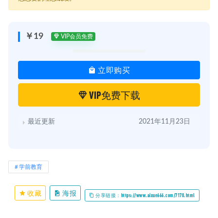
├─ 08.第8课旅行也是一种修行（下）.mp3
├─ 09.第9课看图说话该如何进行.mp3
├─ 10.材料作文怎么写（上）.mp3
├─ 11.材料作文怎么写（下）.mp3
￥19
VIP会员免费
├─ 12.如何让孩子爱上学习？.mp3
├─ 13.如何走出原生家庭的魔咒？.mp3
├─ 14.走出死循环.mp3
立即购买
├─ 15.培养孩子正确认识自己和孩子开始.mp3
├─ 16.与众不同的时间管理.mp3
├─ 17.如何激发好奇心与求知欲？.mp3
VIP免费下载
├─ 18.高效学习的背后考验的是我们的思维.mp3
├─ 19.掌握学习节奏，时时处处收获惊喜.mp3
├─ 20.内向害羞的孩子怎么办？.mp3
最近更新
2021年11月23日
├─ 21.神功分享–亲子教育上怎么和爸爸统一战壕？.mp3
├─ 22.如何进行辩论？.mp3
├─ 23.前进的路上，方向比问题更重要！.mp3
├─ 24.育儿需要多管齐下.mp3
├─ 25.挫折是上帝掉下来的礼物（一）.mp3
学前教育
├─ 26.挫折是上帝掉下来的礼物（二）.mp3
├─ 27.读懂叛逆期的孩子.mp3
├─ 28.如何做好另一半的育儿分工？.mp3
收藏
海报
分享链接：https://www.aixue666.com/7170.html
├─ 29.关于专注力，我有话说.mp3
├─ 30.上帝关上一扇门，一定会打开一扇窗.mp3
├─ 31.择校的选择权，你到底交给谁？.mp3