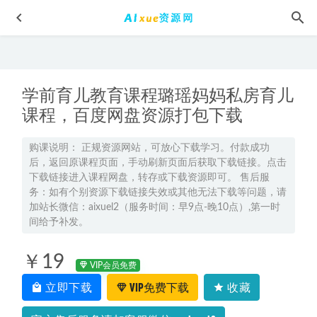
学前育儿教育课程璐瑶妈妈私房育儿
课程，百度网盘资源打包下载
购课说明： 正规资源网站，可放心下载学习。付款成功
后，返回原课程页面，手动刷新页面后获取下载链接。点击
2022赵礼显高一数学春季班视频教程+讲义
2023-07-31
下载链接进入课程网盘，转存或下载资源即可。 售后服
2026年张雯高三物理一轮复习暑假班
2025-07-20
务：如有个别资源下载链接失效或其他无法下载等问题，请
加站长微信：aixuel2（服务时间：早9点-晚10点）,第一时
熊猫写字课18.9G课程,百度网盘打包下载,学前教育/小学/亲
间给予补发。
子课堂/亲子教育/识字学字
2021-04-17
23年高考押题-2023金考卷《10年高考试题汇编》全科
2023-
￥19
04-23
VIP会员免费
立即下载
VIP免费下载
收藏
23年高中语文网课教程乐学2023陈焕文高一语文视频教程
（暑假班+秋季班）
2023-02-13