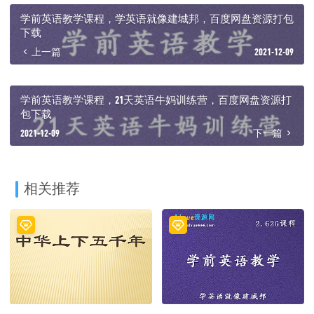
├─ 32.怎样给孩子选择兴趣班及老师？.mp3
学前英语教学课程，学英语就像建城邦，百度网盘资源打包
├─ 33.财富的秘密.mp3
下载
├─ 34.能不能从吃冰淇淋看国学和中医存在的辩证道理.mp3
上一篇
2021-12-09
├─ 35.如何为爱发脾气的孩子降噪.mp3
├─ 36.提升格局–改变孩子不接受建议以及马虎等问题.mp3
├─ 37.夫妻之道贵在回首初心.mp3
├─ 38.欧洲旅行心得分享–世界眼 中国心.mp3
学前英语教学课程，21天英语牛妈训练营，百度网盘资源打
├─ 39.第39课：欧洲旅游心得（二）——每逢大事有静气.mp3
包下载
├─ 40.第40课：璐瑶妈妈的时间如何管理的.mp3
2021-12-09
下一篇
├─ 41.第41课：家有多宝 夫妻和谐的秘方.mp3
├─ 42.第42课：怎样为孩子树规矩？心中有规矩 行为定方圆.mp3
├─ 43.第43课：爱与安全感让你勇往直前！.mp3
├─ 44.第44课：当孩子怕输（1）——输得起才能赢得更漂亮.mp3
├─ 45.第45课：当孩子怕输（2）-输得起才能赢得更漂亮.mp3
相关推荐
├─ 第46课：人到中年-事业婚姻遭遇挫折，该怎么办？.mp3
├─ 第47课：奥数到底要不要学？怎么学？.mp3
├─ 第48课：孩子被打了或孩子打人了，该怎么办？.mp3
├─ 第49课：你的聊天方式直接决定了孩子的未来（上）.mp3
└─ 第50课：你的聊天方式直接决定了孩子的未来（下）.mp3