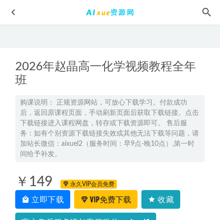
2026年赵晶高一化学视频教程全年
班
购课说明： 正规资源网站，可放心下载学习。付款成功
后，返回原课程页面，手动刷新页面后获取下载链接。点击
清华大学刘坤林微积分视频教程 78讲
2022-07-31
下载链接进入课程网盘，转存或下载资源即可。 售后服
叶问电影全集，叶问3，叶问4，叶问-张天志，三部百度网盘
务：如有个别资源下载链接失效或其他无法下载等问题，请
打包下载
2022-05-25
加站长微信：aixuel2（服务时间：早9点-晚10点）,第一时
间给予补发。
读书变现营,每天半小时,把读过的书统统变成qian,3.11GB 百度
网盘打包下载
2021-04-30
￥149
2025聂宁高一英语a+上学期秋季班
2024-09-22
永久VIP会员免费
立即下载
VIP免费下载
收藏
2025刘天麒高二数学a+网课教程下学期寒春班
2025-08-29