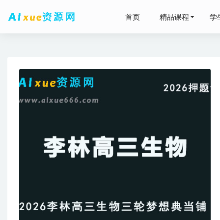
首页
精品课程
学
有道20
冯博生物教
06-25
23年高
2024
2024高