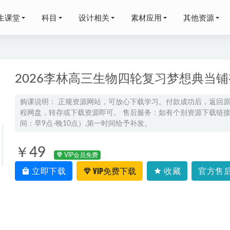
生课堂
科目
设计相关
素材应用
其他资源
2026李林高三生物四轮复习梦想典当
购课说明： 正规资源网站，可放心下载学习。付款成功后，返回
程网盘，转存或下载资源即可。 售后服务：如有个别资源下载链接失
25刘雯韬高二语文上学期暑假班网课教程
2024-07-10
间：早9点-晚10点）,第一时间给予补发。
学课程2020最新全年系统班之追风少年版,26.15G课程百度网盘
￥49
VIP会员免费
中政治网课教程2023徐微微高三政治视频教程箐英班（暑假班+秋季
立即下载
VIP免费下载
收藏
官方售后
赵岩初三数学秋季班视频教程+课堂笔记（秋季上+秋季下）
2023-10-21
考押题《高考考向核心卷》（语文/数学/英语）
2024-04-16