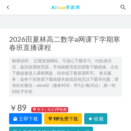
2026田夏林高二数学a网课下学期寒
春班直播课程
购课说明： 正规资源网站，可放心下载学习。付款成功
后，返回原课程页面，手动刷新页面后获取下载链接。点击
2023高考押题讲义电子版全套-23年江苏省各市高三模拟考试
下载链接进入课程网盘，转存或下载资源即可。 售后服
讲义（10-12月份）大全百度网盘
2023-04-22
务：如有个别资源下载链接失效或其他无法下载等问题，请
有道高中物理教程23年莫荒年高考物理一轮复习视频教程
加站长微信：aixuel2（服务时间：早9点-晚10点）,第一时
2022-08-16
间给予补发。
23年高中数学网课2023田夏林高二数学a视频教程+讲义暑假
￥89
班
2023-02-07
年卡 / 永久VIP免费
2025高三数学二三轮复习寒春班
2025-05-10
立即下载
VIP免费下载
收藏
2025成功高三化学a班二轮复习寒春班
2025-04-15